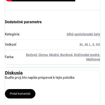
Dodatočné parametre
Kategória
:
Dlhé spoločenské šaty
Veľkosť
:
XL, M, L, S, XS
Bežová
,
čierna
,
Modrá
,
Bordová
,
Kráľovská modrá
,
Farba
:
Malinová
Diskusia
Buďte prvý, kto napíše príspevok k tejto položke.
Pridať komentár