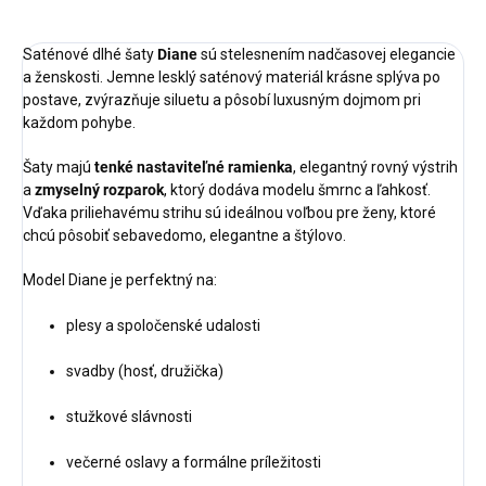
Saténové dlhé šaty
Diane
sú stelesnením nadčasovej elegancie
a ženskosti. Jemne lesklý saténový materiál krásne splýva po
postave, zvýrazňuje siluetu a pôsobí luxusným dojmom pri
každom pohybe.
Šaty majú
tenké nastaviteľné ramienka
, elegantný rovný výstrih
a
zmyselný rozparok
, ktorý dodáva modelu šmrnc a ľahkosť.
Vďaka priliehavému strihu sú ideálnou voľbou pre ženy, ktoré
chcú pôsobiť sebavedomo, elegantne a štýlovo.
Model Diane je perfektný na:
plesy a spoločenské udalosti
svadby (hosť, družička)
stužkové slávnosti
večerné oslavy a formálne príležitosti