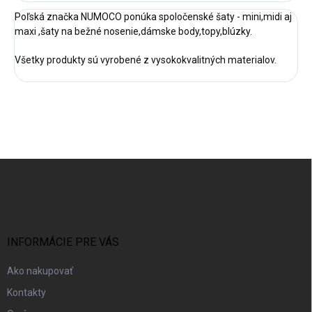
Poľská značka NUMOCO ponúka spoločenské šaty - mini,midi aj
maxi ,šaty na bežné nosenie,dámske body,topy,blúzky.
Všetky produkty sú vyrobené z vysokokvalitných materialov.
Z
á
p
ä
t
i
INFORMÁCIE PRE VÁS
e
Ako nakupovať
Kontakty