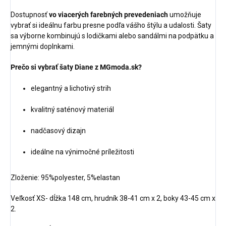
Dostupnosť
vo viacerých farebných prevedeniach
umožňuje
vybrať si ideálnu farbu presne podľa vášho štýlu a udalosti. Šaty
sa výborne kombinujú s lodičkami alebo sandálmi na podpätku a
jemnými doplnkami.
Prečo si vybrať šaty Diane z MGmoda.sk?
elegantný a lichotivý strih
kvalitný saténový materiál
nadčasový dizajn
ideálne na výnimočné príležitosti
Zloženie: 95%polyester, 5%elastan
Veľkosť XS- dĺžka 148 cm, hrudník 38-41 cm x 2, boky 43-45 cm x
2.