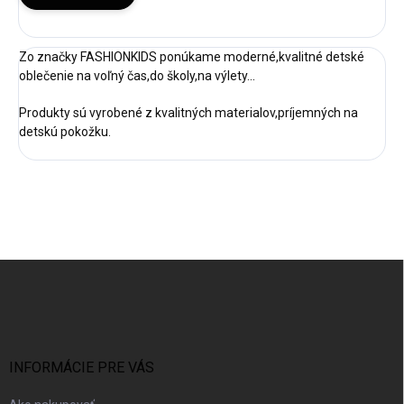
Zo značky FASHIONKIDS ponúkame moderné,kvalitné detské
oblečenie na voľný čas,do školy,na výlety...
Produkty sú vyrobené z kvalitných materialov,príjemných na
detskú pokožku.
Z
á
p
ä
t
i
INFORMÁCIE PRE VÁS
e