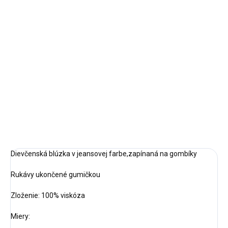
−
+
Pridať do košíka
Veľkosť: 110(4-5rokov),116 (5-6rokov),
Doba dodania:
do 3 pracovných dní
DETAILNÉ INFORMÁCIE
OPÝTAŤ SA
STRÁŽIŤ
Dievčenská blúzka v jeansovej farbe,zapínaná na gombíky
Rukávy ukončené gumičkou
Zloženie: 100% viskóza
Miery: