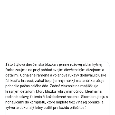
Detail
Detail
Veľkosť: 152 Ľahké dievčenské
Veľkosť: 158,164 Pohodlné a
nohavice z jemného krepového
štýlové dievčenské nohavice s
materiálu s gumou v páse a...
vysokým pásom, praktickým...
Púdrová
Modrá
Táto štýlová dievčenská blúzka v jemne ružovej a blankytnej
farbe zaujme na prvý pohľad svojím dievčenským dizajnom a
detailmi. Odhalené ramená a volánové rukávy dodávajú blúzke
ľahkosť a hravosť, zatiaľ čo príjemný mäkký materiál zaručuje
pohodlie počas celého dňa. Zadné viazanie na mašličku je
krásnym detailom, ktorý blúzku robí výnimočnou. Ideálna na
rodinné oslavy, fotenia či každodenné nosenie. Skombinujte ju s
nohavicami do kompletu, ktoré nájdete tiež v našej ponuke, a
vytvorte dokonalý letný outfit pre každú príležitosť.