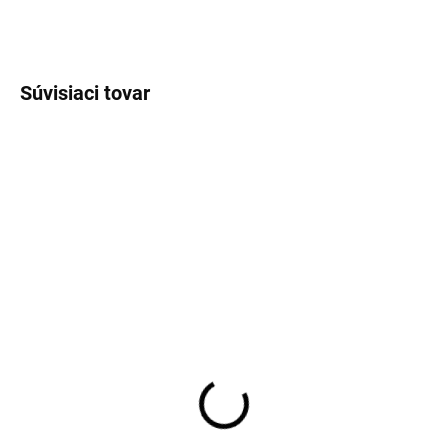
OPÝTAŤ SA
STRÁŽIŤ
Súvisiaci tovar
SKLADOM
SKLADOM
💗 Dievčenské ľahké
Dievčenské svetlomodré
nohavice s viazaním –
široké nohavice s
pudrovo ružové
viazaním v páse
18,90 €
18,90 €
15,37 € bez DPH
15,37 € bez DPH