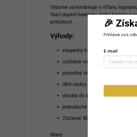
Výborne sa kombinuje s rifľami, legínami
Stačí doplniť balerínky alebo tenisky a vy
🎉 Získ
príležitosť.
Prihláste sa k od
Výhody:
elegantný kvetinový vzor,
E-mail
ozdobné volány na ramenách,
pohodlný strih na celodenné nosen
dlhé rukávy s jemnými manžetami,
vhodná do školy, škôlky, na oslavy a
jednoduché kombinovanie s rôznym
Zloženie: 80%viskoza,20%elastan
Miery: