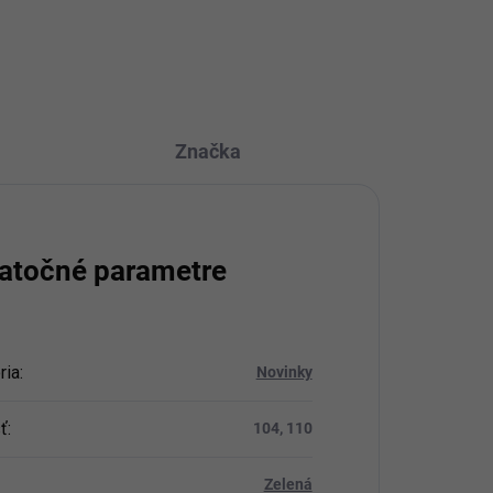
OPÝTAŤ SA
STRÁŽIŤ
Značka
atočné parametre
ria
:
Novinky
ť
:
104, 110
Zelená