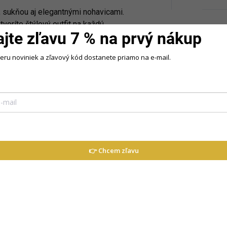
, sukňou aj elegantnými nohavicami.
tvoríte štýlový outfit na každú
ajte zľavu 7 % na prvý nákup
beru noviniek a zľavový kód dostanete priamo na e-mail.
ie,
👉 Chcem zľavu
j voľný čas,
i kúskami oblečenia.