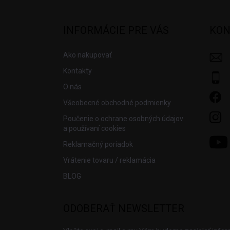
á
p
ä
INFORMÁCIE PRE VÁS
KON
t
i
Ako nakupovať
e
Kontakty
O nás
Všeobecné obchodné podmienky
Poučenie o ochrane osobných údajov
a používaní cookies
Reklamačný poriadok
Vrátenie tovaru / reklamácia
BLOG
ODOBERAŤ NEWSLETTER