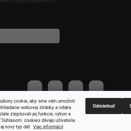
rmácie o nových produktoch na
 osobných údajov
úbory cookie, aby sme vám umožnili
Odmietnuť
ehliadanie webovej stránky a vďaka
praviť nastavenie cookies
tále zlepšovali jej funkcie, výkon a
ť.S
úhlasom cookies dávajú užívatelia
aj nový typ dát.
Viac informácií
Odstúpiť od zmluvy