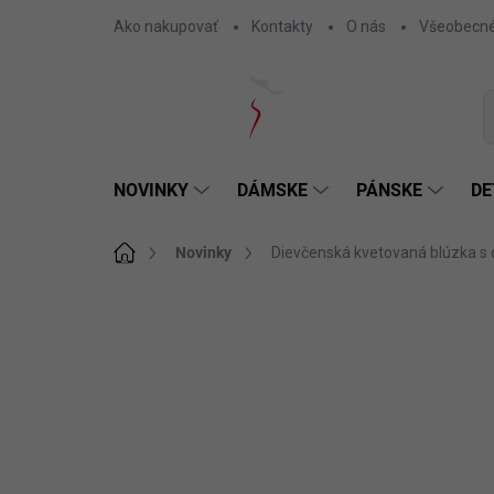
Prejsť
Ako nakupovať
Kontakty
O nás
Všeobecné
na
obsah
NOVINKY
DÁMSKE
PÁNSKE
DE
Domov
Novinky
Dievčenská kvetovaná blúzka s
Neohodnotené
Podrobnosti hodnotenia
SKLADOM