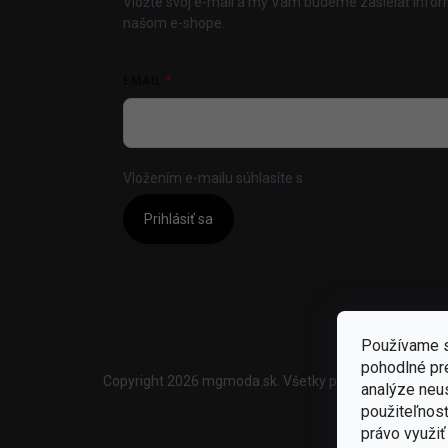
Vložte svoj e-mail a my Vám budeme zasielať info
našom e-shope.
EMAIL
Vložením e-mailu súhlasíte s
podmienkami ochrany
Prihlásiť sa
Používame s
pohodlné pr
Copyright 2026
mgmoda.sk
. Všetky práva vyhradené.
U
analýze neus
použiteľnos
právo využiť 