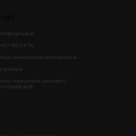
TAKT
info
@
mgmoda.sk
+421 948 214 792
https://www.facebook.com/mgmoda.sk
mgmoda.sk
https://www.youtube.com/watch?
v=vCRp0MLaKZ8