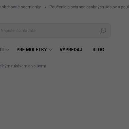
 obchodné podmienky
Poučenie o ochrane osobných údajov a použ
Hľadať
TI
PRE MOLETKY
VÝPREDAJ
BLOG
 dlhým rukávom a volánmi
ZNAČKA:
FASHIONKIDS
12,50 €
10,16 € bez DPH
Jednotková
ZEL
FARBA
cena: