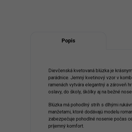
Popis
Dievčenská kvetovaná blúzka je krásnym
parádnice. Jemný kvetinový vzor v komb
ramenách vytvára elegantný a zároveň hra
oslavy, do školy, škôlky aj na bežné nose
Blúzka má pohodlný strih s dlhými ruká
manžetami, ktoré dodávajú modelu romant
zabezpečuje pohodlné nosenie počas cel
príjemný komfort.