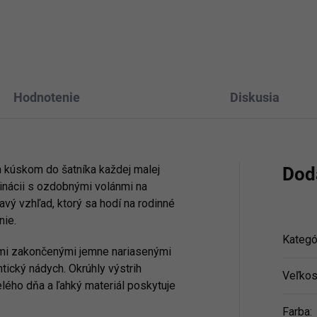
Hodnotenie
Diskusia
 kúskom do šatníka každej malej
Dod
inácii s ozdobnými volánmi na
vý vzhľad, ktorý sa hodí na rodinné
nie.
Kategó
vmi zakončenými jemne nariasenými
ický nádych. Okrúhly výstrih
Veľkos
ého dňa a ľahký materiál poskytuje
Farba
: