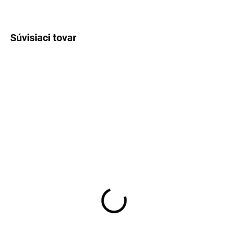
OPÝTAŤ SA
STRÁŽIŤ
Súvisiaci tovar
SKLADOM
Dievčenská károvaná
sukňa hnedo-béžová so
zipsom a gumou v páse
17,90 €
14,55 € bez DPH
Detail