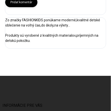
Pridať komentár
Zo značky FASHIONKIDS ponúkame moderné,kvalitné detské
oblečenie na voľný čas,do školy,na výlety...
Produkty sú vyrobené z kvalitných materialov,príjemných na
detskú pokožku.
Z
á
p
ä
t
i
INFORMÁCIE PRE VÁS
e