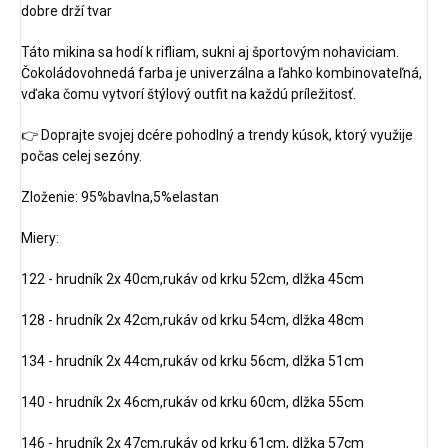
dobre drží tvar
Táto mikina sa hodí k rifliam, sukni aj športovým nohaviciam.
Čokoládovohnedá farba je univerzálna a ľahko kombinovateľná,
vďaka čomu vytvorí štýlový outfit na každú príležitosť.
👉 Doprajte svojej dcére pohodlný a trendy kúsok, ktorý využije
počas celej sezóny.
Zloženie: 95%bavlna,5%elastan
Miery:
122 - hrudník 2x 40cm,rukáv od krku 52cm, dlžka 45cm
128 - hrudník 2x 42cm,rukáv od krku 54cm, dlžka 48cm
134 - hrudník 2x 44cm,rukáv od krku 56cm, dlžka 51cm
140 - hrudník 2x 46cm,rukáv od krku 60cm, dlžka 55cm
146 - hrudník 2x 47cm,rukáv od krku 61cm, dlžka 57cm