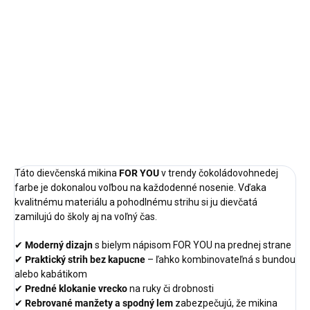
Veľkosť: 158 Štýlová dievčenská
sukňa v károvanom vzore
hnedo-béžovej farby. Praktické
zapínanie...
Bežová
Táto dievčenská mikina
FOR YOU
v trendy čokoládovohnedej
farbe je dokonalou voľbou na každodenné nosenie. Vďaka
kvalitnému materiálu a pohodlnému strihu si ju dievčatá
zamilujú do školy aj na voľný čas.
✔
Moderný dizajn
s bielym nápisom FOR YOU na prednej strane
✔
Praktický strih bez kapucne
– ľahko kombinovateľná s bundou
alebo kabátikom
✔
Predné klokanie vrecko
na ruky či drobnosti
✔
Rebrované manžety a spodný lem
zabezpečujú, že mikina