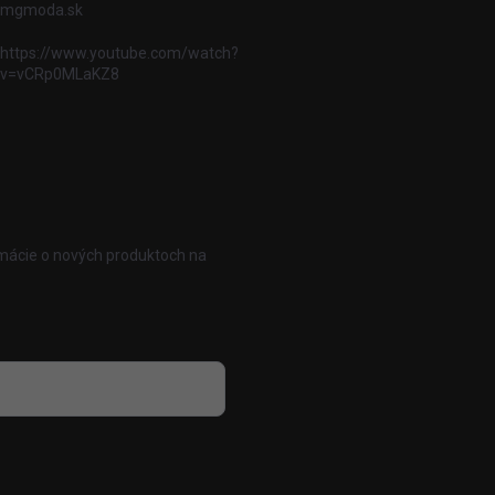
mgmoda.sk
https://www.youtube.com/watch?
v=vCRp0MLaKZ8
rmácie o nových produktoch na
 osobných údajov