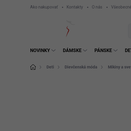
Prejsť
Ako nakupovať
Kontakty
O nás
Všeobecné
na
obsah
NOVINKY
DÁMSKE
PÁNSKE
DE
Domov
Deti
Dievčenská móda
Mikiny a sve
Neohodnotené
Podrobnosti hodnotenia
SKLADOM