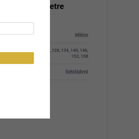
atočné parametre
ria
:
Mikiny
122, 128, 134, 140, 146,
ť
:
152, 158
čokoládová