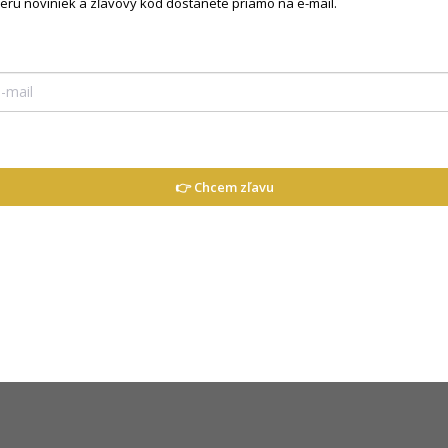
beru noviniek a zľavový kód dostanete priamo na e-mail.
dy čokoládovohnedej farbe je dokonalou
Dod
alitnému materiálu a pohodlnému strihu
ný čas.
 YOU na prednej strane
Kategó
kombinovateľná s bundou alebo
Veľkos
obnosti
👉 Chcem zľavu
ezpečujú, že mikina dobre drží tvar
Farba
:
športovým nohaviciam. Čokoládovohnedá
ná, vďaka čomu vytvorí štýlový outfit na
dy kúsok, ktorý využije počas celej