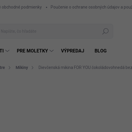
 obchodné podmienky
Poučenie o ochrane osobných údajov a použ
Hľadať
TI
PRE MOLETKY
VÝPREDAJ
BLOG
tre
Mikiny
Dievčenská mikina FOR YOU čokoládovohnedá be
ZNAČKA:
FASHIONKIDS
19,90 €
16,18 € bez DPH
Jednotková
ČOK
FARBA
cena: