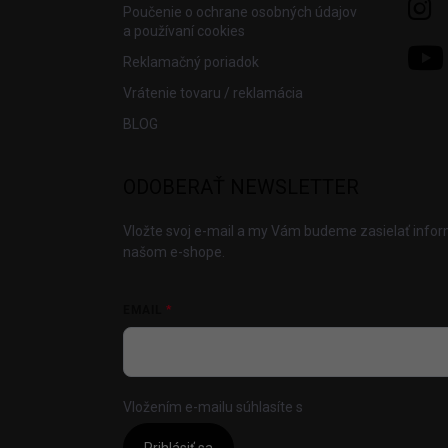
Poučenie o ochrane osobných údajov
a používaní cookies
Reklamačný poriadok
Vrátenie tovaru / reklamácia
BLOG
ODOBERAŤ NEWSLETTER
Vložte svoj e-mail a my Vám budeme zasielať info
našom e-shope.
EMAIL
Vložením e-mailu súhlasíte s
podmienkami ochrany
Prihlásiť sa