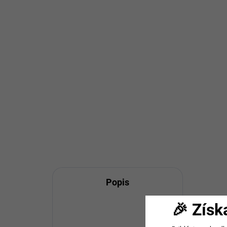
14,55 € bez DPH
Detail
Veľkosť: 158 Štýlová dievčenská
sukňa v károvanom vzore
hnedo-béžovej farby. Praktické
zapínanie...
Bežová
Popis
🎉 Získ