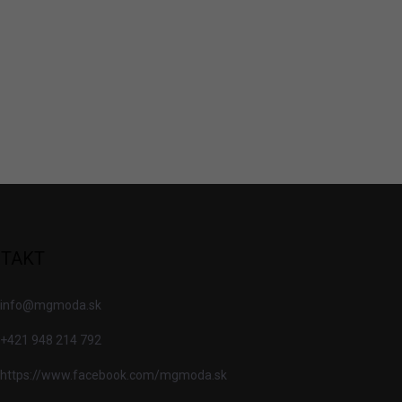
TAKT
info
@
mgmoda.sk
+421 948 214 792
https://www.facebook.com/mgmoda.sk