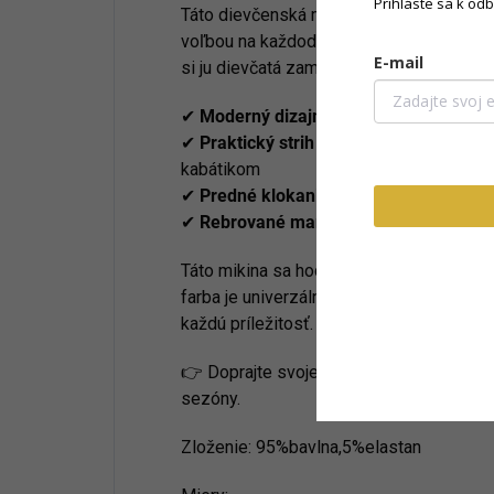
Prihláste sa k od
Táto dievčenská mikina
FOR YOU
v tren
voľbou na každodenné nosenie. Vďaka kv
E-mail
si ju dievčatá zamilujú do školy aj na voľ
✔
Moderný dizajn
s bielym nápisom FOR
✔
Praktický strih bez kapucne
– ľahko 
kabátikom
✔
Predné klokanie vrecko
na ruky či dr
✔
Rebrované manžety a spodný lem
zab
Táto mikina sa hodí k rifliam, sukni aj 
farba je univerzálna a ľahko kombinovateľ
každú príležitosť.
👉 Doprajte svojej dcére pohodlný a tren
sezóny.
Zloženie: 95%bavlna,5%elastan