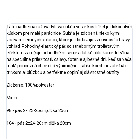
OPÝTAŤ SA
STRÁŽIŤ
Táto nádherná ružová tylová sukňa vo veľkosti 104 je dokonalým
kúskom pre malé parádnice. Sukňa je zdobená niekoľkými
vrstvami jemných volánov, ktoré jej dodávajú vzdušnosť a hravý
vzhľad. Pohodlný elastický pás so strieborným trblietavým
efektom zaručuje pohodlné nosenie a ľahké obliekanie. Ideálna
na špeciálne príležitosti, oslavy, fotenie aj bežné dni, keď sa vaša
malá princezná chce cítiť výnimočne. Ľahko kombinovateľná s
tričkom aj blúzkou a perfektne doplní aj slávnostné outfity.
Zloženie: 100%polyester
Miery:
98 - pás 2x 23-25cm,dlžka 25cm
104 - pás 2x24-26cm,dlžka 28cm