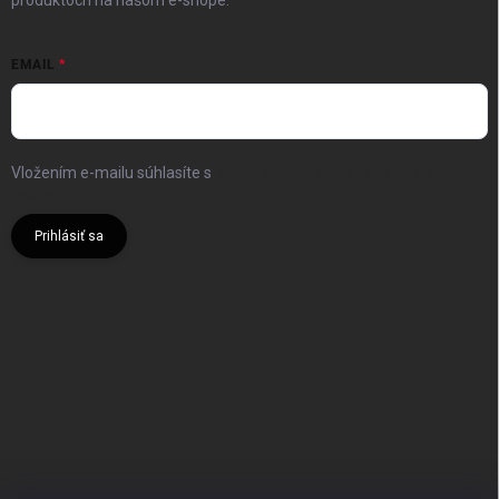
produktoch na našom e-shope.
EMAIL
Vložením e-mailu súhlasíte s
podmienkami ochrany osobných
údajov
Prihlásiť sa