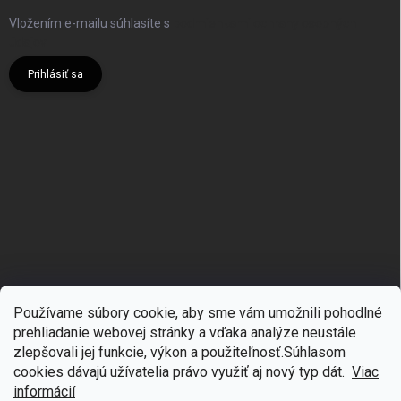
Vložením e-mailu súhlasíte s
podmienkami ochrany osobných
údajov
Prihlásiť sa
Používame súbory cookie, aby sme vám umožnili pohodlné
prehliadanie webovej stránky a vďaka analýze neustále
zlepšovali jej funkcie, výkon a použiteľnosť.S
úhlasom
🎁
Získajte 7 % zľavu na prvý nákup
cookies dávajú užívatelia právo využiť aj nový typ dát.
Viac
Copyright 2026
mgmoda.sk
. Všetky práva vyhradené.
Upraviť nastavenie
cookies
Prihláste sa k odberu noviniek
informácií