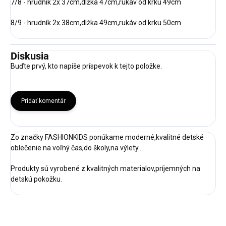
7/8 - hrudník 2x 37cm,dlžka 47cm,rukáv od krku 49cm
8/9 - hrudník 2x 38cm,dlžka 49cm,rukáv od krku 50cm
Diskusia
Buďte prvý, kto napíše príspevok k tejto položke.
Pridať komentár
Zo značky FASHIONKIDS ponúkame moderné,kvalitné detské
oblečenie na voľný čas,do školy,na výlety...
Produkty sú vyrobené z kvalitných materialov,príjemných na
detskú pokožku.