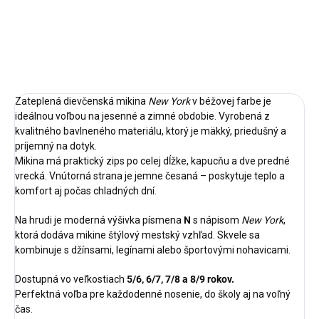
DETAILNÉ INFORMÁCIE
OPÝTAŤ SA
STRÁŽIŤ
Zateplená dievčenská mikina
New York
v béžovej farbe je
ideálnou voľbou na jesenné a zimné obdobie. Vyrobená z
kvalitného bavlneného materiálu, ktorý je mäkký, priedušný a
príjemný na dotyk.
Mikina má praktický zips po celej dĺžke, kapucňu a dve predné
vrecká. Vnútorná strana je jemne česaná – poskytuje teplo a
komfort aj počas chladných dní.
Na hrudi je moderná výšivka písmena
N
s nápisom
New York
,
ktorá dodáva mikine štýlový mestský vzhľad. Skvele sa
kombinuje s džínsami, legínami alebo športovými nohavicami.
Dostupná vo veľkostiach
5/6, 6/7, 7/8 a 8/9 rokov.
Perfektná voľba pre každodenné nosenie, do školy aj na voľný
čas.