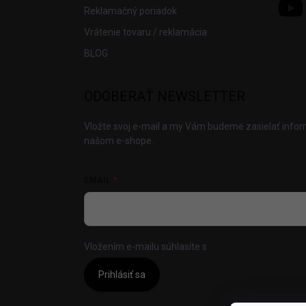
Reklamačný poriadok
Vrátenie tovaru / reklamácia
BLOG
ODOBERAŤ NEWSLETTER
Vložte svoj e-mail a my Vám budeme zasielať info
našom e-shope.
EMAIL
Vložením e-mailu súhlasíte s
podmienkami ochrany
Prihlásiť sa