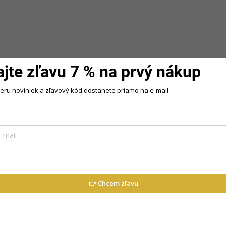
ajte zľavu 7 % na prvý nákup
beru noviniek a zľavový kód dostanete priamo na e-mail.
é a kvalitne ušité, tento model je
👉 Chcem zľavu
cm
cm