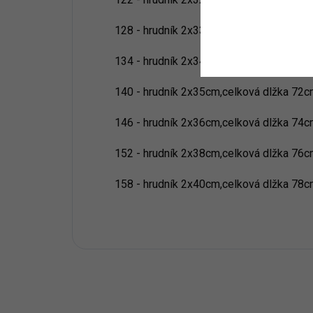
128 - hrudník 2x33cm,celková dlžka 67
134 - hrudník 2x34cm,celková dlžka 69
140 - hrudník 2x35cm,celková dlžka 72
146 - hrudník 2x36cm,celková dlžka 74
152 - hrudník 2x38cm,celková dlžka 76
158 - hrudník 2x40cm,celková dlžka 78