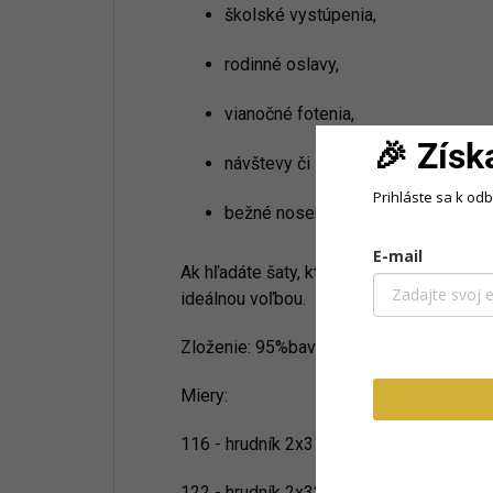
školské vystúpenia,
rodinné oslavy,
vianočné fotenia,
🎉 Získ
návštevy či sviatočné chvíle,
Prihláste sa k od
bežné nosenie pre malé parádnice.
E-mail
Ak hľadáte šaty, ktoré sú krásne, praktick
ideálnou voľbou.
Zloženie: 95%bavlna,5elastan
Miery:
116 - hrudník 2x31cm,celková dlžka 63
122 - hrudník 2x32cm,celková dlžka 65