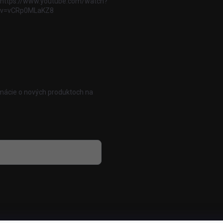
https://www.youtube.com/watch?
v=vCRp0MLaKZ8
rmácie o nových produktoch na
 osobných údajov