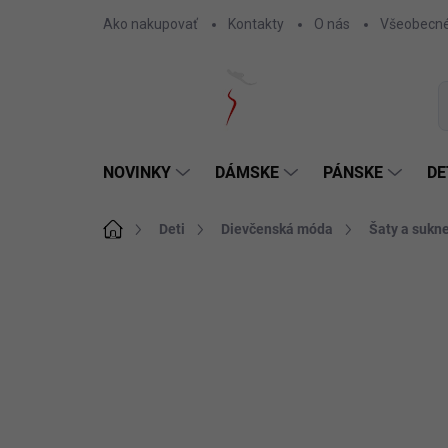
Prejsť
Ako nakupovať
Kontakty
O nás
Všeobecné
na
obsah
NOVINKY
DÁMSKE
PÁNSKE
DE
Domov
Deti
Dievčenská móda
Šaty a sukn
Neohodnotené
Podrobnosti hodnotenia