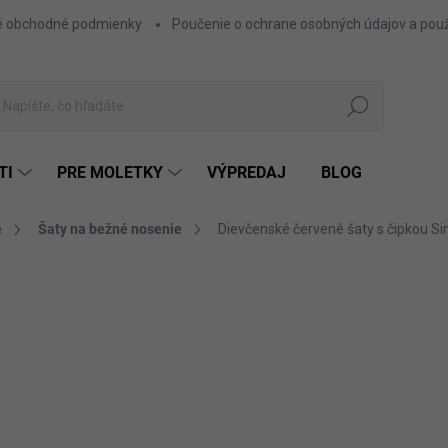
 obchodné podmienky
Poučenie o ochrane osobných údajov a použ
Hľadať
TI
PRE MOLETKY
VÝPREDAJ
BLOG
e
Šaty na bežné nosenie
Dievčenské červené šaty s čipkou S
ZNAČKA:
FASHIONKIDS
23,50 €
19,11 € bez DPH
Jednotková
ČER
FARBA
cena: