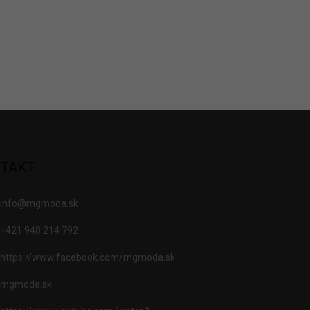
TAKT
info
@
mgmoda.sk
+421 948 214 792
https://www.facebook.com/mgmoda.sk
mgmoda.sk