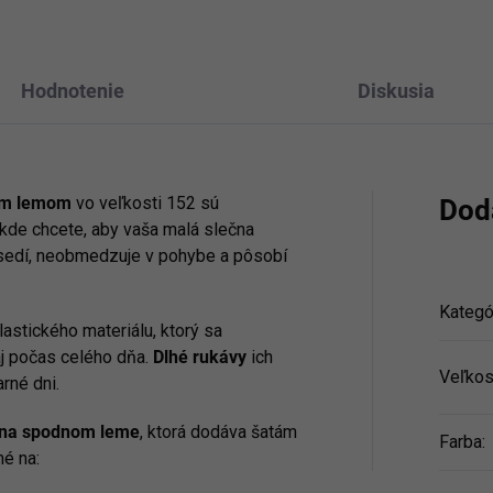
Hodnotenie
Diskusia
vým lemom
vo veľkosti 152 sú
Dod
 kde chcete, aby vaša malá slečna
e sedí, neobmedzuje v pohybe a pôsobí
Kategó
astického materiálu, ktorý sa
aj počas celého dňa.
Dlhé rukávy
ich
Veľkos
arné dni.
a na spodnom leme
, ktorá dodáva šatám
Farba
:
é na: