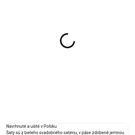
Dievčenské biele sako
Dievčenské sako M/470
SIMONA
32,90 €
25,50 €
26,75 € bez DPH
20,73 € bez DPH
Detail
Detail
Veľkosť: 140,146,152,158,164,
Doba dodania: 5-7 pracovných
Veľkosť: 140,146,152,158,164
dní
Doba dodania: do 3 pracovných
dní
Ecru
Biela
Navrhnuté a ušité v Poľsku.
Šaty sú z bieleho svadobného saténu, v páse zdobené jemnou