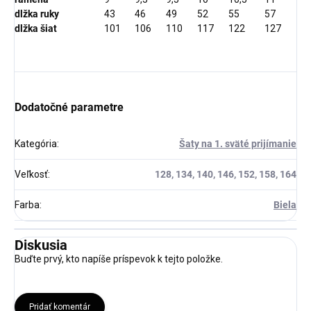
dlžka ruky
43
46
49
52
55
57
dlžka šiat
101
106
110
117
122
127
Dodatočné parametre
Kategória
:
Šaty na 1. sväté prijímanie
Veľkosť
:
128, 134, 140, 146, 152, 158, 164
Farba
:
Biela
Diskusia
Buďte prvý, kto napíše príspevok k tejto položke.
Pridať komentár