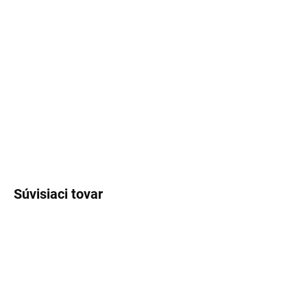
−
+
Pridať do košíka
Veľkosť: 128,134,140,146,152,158
Doba dodania:
8-15pracovných dní
DETAILNÉ INFORMÁCIE
OPÝTAŤ SA
STRÁŽIŤ
Súvisiaci tovar
SKLADOM