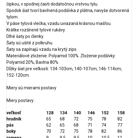
čipkou, v spodnej časti dodatočnou vrstvou tylu.
Spodok šiat tvorí bavlnená podšívka z plátna, navyše dotvorená
tylom.
V páse tylová vlečka, vzadu uviazaná krásnou mašľou.
Krátke rozšírené tylové rukávy.
Dlhé šaty po členky.
Šaty sú ušité z polkruhu.
Šaty sa zapínajú vzadu na krytý zips.
Materiálové zloženie: Polyamid 100%. Zloženie podšívky:
Polyamid 20%, Bavlna 80%.
Dĺžky šiat pre veľkosti: 134-103cm, 140-107cm, 146-114cm,
152-120cm.
Miery sú mierami postavy
Miery postavy :
veľkosť
128
134
140
146
152
158
hrudník
65
68
72
75
78
82
pás
62
65
68
71
74
77
boky
70
72
75
78
82
86
ramena
9
9,5
9,5
10
10,5
11