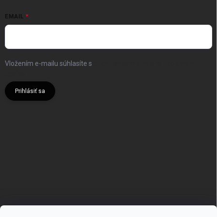
EMAIL
Vložením e-mailu súhlasíte s
podmienkami ochrany osobných
údajov
Prihlásiť sa