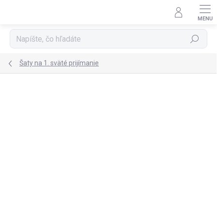
Prejsť
na
obsah
Hľadať
Šaty na 1. sväté prijímanie
Podrobnosti hodnotenia
Neohodnotené
ZNAČKA:
EMMA
NOVINKA