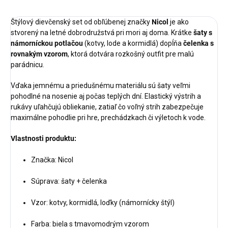
Štýlový dievčenský set od obľúbenej značky
Nicol
je ako
stvorený na letné dobrodružstvá pri mori aj doma. Krátke
šaty s
námorníckou potlačou
(kotvy, lode a kormidlá) dopĺňa
čelenka s
rovnakým vzorom
, ktorá dotvára rozkošný outfit pre malú
parádnicu.
Vďaka jemnému a priedušnému materiálu sú šaty veľmi
pohodlné na nosenie aj počas teplých dní. Elastický výstrih a
rukávy uľahčujú obliekanie, zatiaľ čo voľný strih zabezpečuje
maximálne pohodlie pri hre, prechádzkach či výletoch k vode.
Vlastnosti produktu:
Značka: Nicol
Súprava: šaty + čelenka
Vzor: kotvy, kormidlá, loďky (námornícky štýl)
Farba: biela s tmavomodrým vzorom