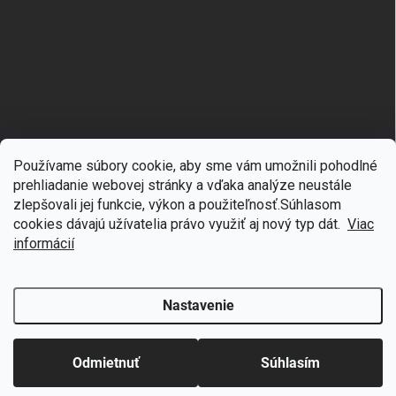
Používame súbory cookie, aby sme vám umožnili pohodlné
prehliadanie webovej stránky a vďaka analýze neustále
zlepšovali jej funkcie, výkon a použiteľnosť.S
úhlasom
🎁
Získajte 7 % zľavu na prvý nákup
cookies dávajú užívatelia právo využiť aj nový typ dát.
Viac
Copyright 2026
mgmoda.sk
. Všetky práva vyhradené.
Upraviť nastavenie
cookies
Prihláste sa k odberu noviniek
informácií
Vytvoril Shoptet
Nastavenie
Odstúpiť od zmluvy
Chcem zľavu
Odmietnuť
Súhlasím