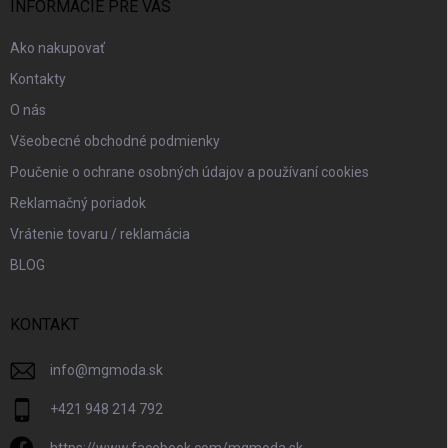
i
INFORMÁCIE PRE VÁS
e
Ako nakupovať
Kontakty
O nás
Všeobecné obchodné podmienky
Poučenie o ochrane osobných údajov a používaní cookies
Reklamačný poriadok
Vrátenie tovaru / reklamácia
BLOG
KONTAKT
info
@
mgmoda.sk
+421 948 214 792