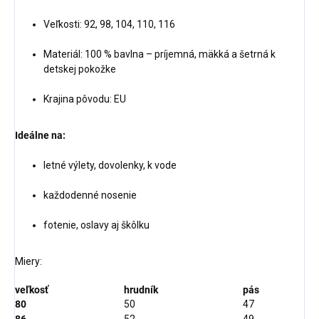
Veľkosti: 92, 98, 104, 110, 116
Materiál: 100 % bavlna – príjemná, mäkká a šetrná k
detskej pokožke
Krajina pôvodu: EU
Ideálne na:
letné výlety, dovolenky, k vode
každodenné nosenie
fotenie, oslavy aj škôlku
Miery:
veľkosť
hrudník
pás
80
50
47