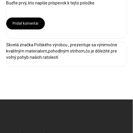
Buďte prvý, kto napíše príspevok k tejto položke.
Pridať komentár
Skvelá značka Poľského výrobcu , prezentuje sa výnimočne
kvalitným materialom,pohodlným strihom,čo je dôležité pre
voľný pohyb našich ratolestí
Z
á
p
ä
t