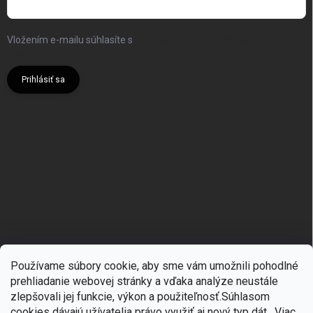
Vložením e-mailu súhlasíte s
podmienkami ochrany osobných
údajov
Prihlásiť sa
Používame súbory cookie, aby sme vám umožnili pohodlné
prehliadanie webovej stránky a vďaka analýze neustále
zlepšovali jej funkcie, výkon a použiteľnosť.S
úhlasom
🎁
Získajte 7 % zľavu na prvý nákup
cookies dávajú užívatelia právo využiť aj nový typ dát.
Viac