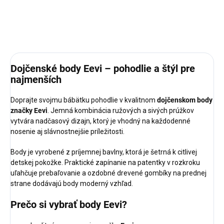
DETAILNÉ INFORMÁCIE
OPÝTAŤ SA
STRÁŽIŤ
Dojčenské body Eevi – pohodlie a štýl pre
najmenších
Doprajte svojmu bábätku pohodlie v kvalitnom
dojčenskom body
značky Eevi
. Jemná kombinácia ružových a sivých prúžkov
vytvára nadčasový dizajn, ktorý je vhodný na každodenné
nosenie aj slávnostnejšie príležitosti.
Body je vyrobené z príjemnej bavlny, ktorá je šetrná k citlivej
detskej pokožke. Praktické zapínanie na patentky v rozkroku
uľahčuje prebaľovanie a ozdobné drevené gombíky na prednej
strane dodávajú body moderný vzhľad.
Prečo si vybrať body Eevi?