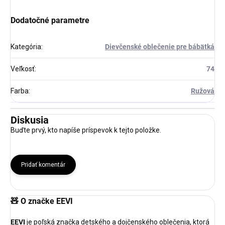
Dodatočné parametre
Kategória
:
Dievčenské oblečenie pre bábätká
Veľkosť
:
74
Farba
:
Ružová
Diskusia
Buďte prvý, kto napíše príspevok k tejto položke.
Pridať komentár
🧸
O značke EEVI
EEVI
je poľská značka detského a dojčenského oblečenia, ktorá