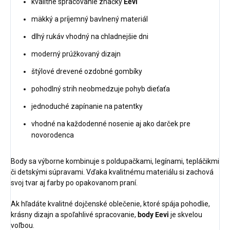
kvalitné spracovanie značky
Eevi
mäkký a príjemný bavlnený materiál
dlhý rukáv vhodný na chladnejšie dni
moderný prúžkovaný dizajn
štýlové drevené ozdobné gombíky
pohodlný strih neobmedzuje pohyb dieťaťa
jednoduché zapínanie na patentky
vhodné na každodenné nosenie aj ako darček pre
novorodenca
Body sa výborne kombinuje s poldupačkami, legínami, tepláčikmi
či detskými súpravami. Vďaka kvalitnému materiálu si zachová
svoj tvar aj farby po opakovanom praní.
Ak hľadáte kvalitné dojčenské oblečenie, ktoré spája pohodlie,
krásny dizajn a spoľahlivé spracovanie,
body Eevi
je skvelou
voľbou.