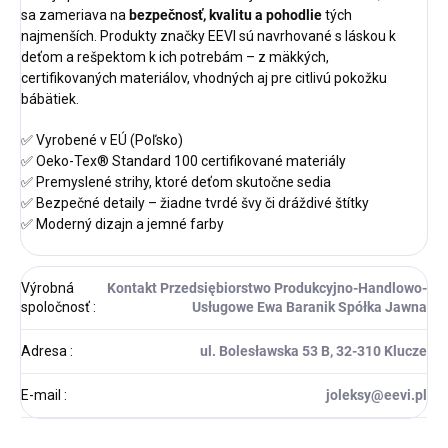
sa zameriava na
bezpečnosť, kvalitu a pohodlie
tých
najmenších. Produkty značky EEVI sú navrhované s láskou k
deťom a rešpektom k ich potrebám – z mäkkých,
certifikovaných materiálov, vhodných aj pre citlivú pokožku
bábätiek.
✅ Vyrobené v EÚ (Poľsko)
✅ Oeko-Tex® Standard 100 certifikované materiály
✅ Premyslené strihy, ktoré deťom skutočne sedia
✅ Bezpečné detaily – žiadne tvrdé švy či dráždivé štítky
✅ Moderný dizajn a jemné farby
Výrobná
Kontakt Przedsiębiorstwo Produkcyjno-Handlowo-
spoločnosť
:
Usługowe Ewa Baranik Spółka Jawna
Adresa
:
ul. Bolesławska 53 B, 32-310 Klucze
E-mail
:
joleksy@eevi.pl