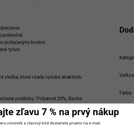
oblečenie.
Dod
 jedinečné.
ými potlačenými kvetmi.
ené tylom.
Kategó
Veľkos
vlečka, ktorá vzadu vytvára atraktívnu
Farba
:
loženie podšívky: Polyamid 20%, Bavlna
ajte zľavu 7 % na prvý nákup
beru noviniek a zľavový kód dostanete priamo na e-mail.