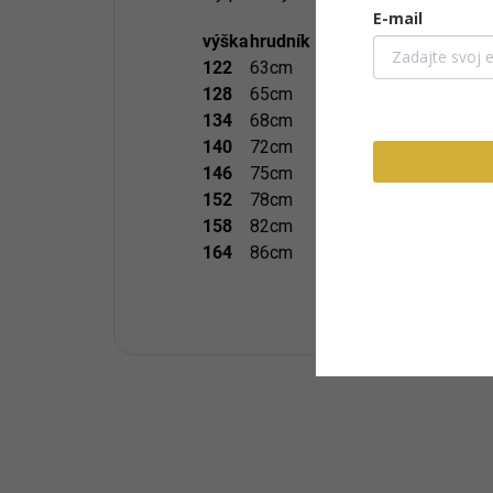
E-mail
výška
hrudník
pás
boky
šírka
122
63cm
61cm
68cm
9cm
128
65cm
62cm
70cm
9cm
134
68cm
65cm
72cm
9,5cm
140
72cm
68cm
75cm
9,5cm
146
75cm
71cm
78cm
10cm
152
78cm
74cm
82cm
10,5c
158
82cm
77cm
86cm
11cm
164
86cm
80cm
89cm
11,5c