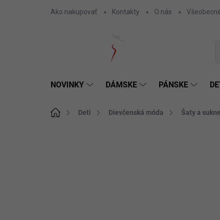
Prejsť
Ako nakupovať
Kontakty
O nás
Všeobecné
na
obsah
NOVINKY
DÁMSKE
PÁNSKE
DE
Domov
Deti
Dievčenská móda
Šaty a sukn
1 hodnotenie
Podrobnosti hodnotenia
ZN