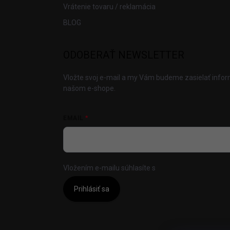
Vrátenie tovaru / reklamácia
BLOG
ODOBERAŤ NEWSLETTER
Vložte svoj e-mail a my Vám budeme zasielať info
našom e-shope.
EMAIL
Vložením e-mailu súhlasíte s
podmienkami ochrany
Prihlásiť sa