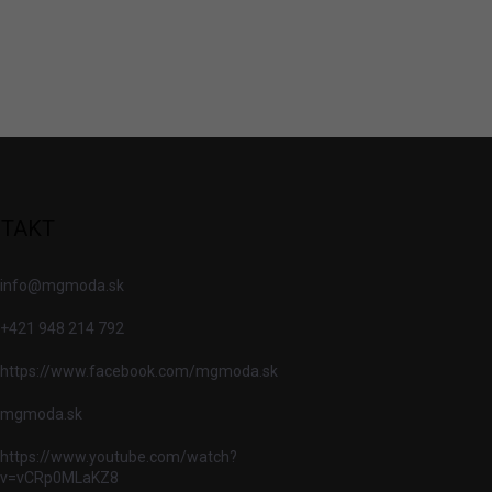
TAKT
info
@
mgmoda.sk
+421 948 214 792
https://www.facebook.com/mgmoda.sk
mgmoda.sk
https://www.youtube.com/watch?
v=vCRp0MLaKZ8