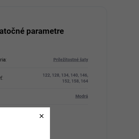
atočné parametre
ria
:
Príležitostné šaty
122, 128, 134, 140, 146,
ť
:
152, 158, 164
Modrá