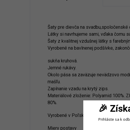
Šaty pre dievča na svadbu,spoločenské 
Látky si navrhujeme sami, vďaka čomu sú
Šaty z kvalitnej vzdušnej látky s farebn
Vyrobené na bavlnenej podšívke, zakonč
sukňa kruhová.
Jemné rukávy.
Okolo pása sa zaväzuje nevädzovo modrá 
mašľu.
Zapínanie vzadu na krytý zips.
Materiálové zloženie: Polyamid 100%. Z
80%.
🎉 Získ
Vyrobené v Poľsku
Prihláste sa k od
Miery postavy