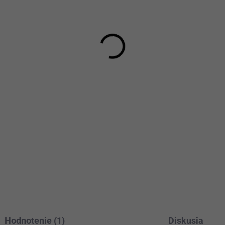
VEĽKOSŤ
MOŽNOSTI DORUČENIA
−
+
Veľkosť:122,
Doba dodania:
5-7 prac
DETAILNÉ INFORMÁCIE
Hodnotenie (1)
Diskusia