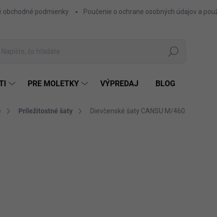
 obchodné podmienky
Poučenie o ochrane osobných údajov a použ
Hľadať
TI
PRE MOLETKY
VÝPREDAJ
BLOG
e
Príležitostné šaty
Dievčenské šaty CANSU M/460
AČKA:
FASHIONKIDS
48,90 €
39,76 € bez DPH
Jednotková
MOD
FARBA
cena: