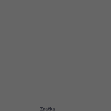
Pridať do košíka
ovných dní
OPÝTAŤ SA
STRÁŽIŤ
Značka