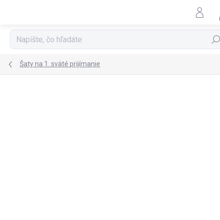
Prejsť
na
obsah
Hľad
Šaty na 1. sväté prijímanie
Podrobnosti hodnotenia
Neohodnotené
ZNAČKA:
EMMA