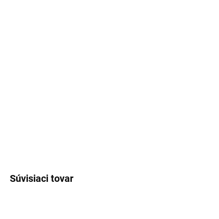
MOŽNOSTI DORUČENIA
−
+
Pridať do košíka
Veľkosť ,134,140,146,152,158
Doba dodania:
5-7 pracovných dní
DETAILNÉ INFORMÁCIE
OPÝTAŤ SA
STRÁŽIŤ
Súvisiaci tovar
SKLADOM