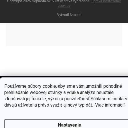
Copyright 2026
mgmoda.sk
. Všetky práva vyhradené.
Upraviť nastavenie
cookies
Vytvoril Shoptet
Používame súbory cookie, aby sme vám umožnili pohodlné
prehliadanie webovej stránky a vďaka analýze neustále
🎁
Získajte 7 % zľavu na prvý nákup
zlepšovali jej funkcie, výkon a použiteľnosť.S
úhlasom cookie
Prihláste sa k odberu noviniek
dávajú užívatelia právo využiť aj nový typ dát.
Viac informácií
Nastavenie