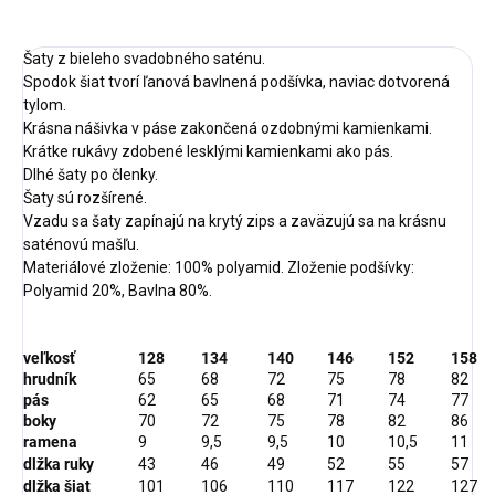
Šaty z bieleho svadobného saténu.
Spodok šiat tvorí ľanová bavlnená podšívka, naviac dotvorená
tylom.
Krásna nášivka v páse zakončená ozdobnými kamienkami.
Krátke rukávy zdobené lesklými kamienkami ako pás.
Dlhé šaty po členky.
Šaty sú rozšírené.
Vzadu sa šaty zapínajú na krytý zips a zaväzujú sa na krásnu
saténovú mašľu.
Materiálové zloženie: 100% polyamid. Zloženie podšívky:
Polyamid 20%, Bavlna 80%.
veľkosť
128
134
140
146
152
158
hrudník
65
68
72
75
78
82
pás
62
65
68
71
74
77
boky
70
72
75
78
82
86
ramena
9
9,5
9,5
10
10,5
11
dlžka ruky
43
46
49
52
55
57
dlžka šiat
101
106
110
117
122
127