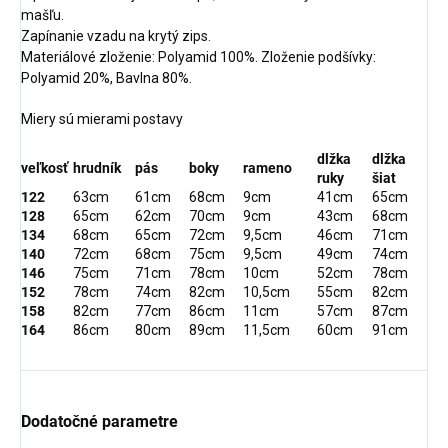
mašľu.
Zapínanie vzadu na krytý zips.
Materiálové zloženie: Polyamid 100%. Zloženie podšívky:
Polyamid 20%, Bavlna 80%.
Miery sú mierami postavy
dlžka
dlžka
veľkosť
hrudník
pás
boky
rameno
ruky
šiat
122
63cm
61cm
68cm
9cm
41cm
65cm
128
65cm
62cm
70cm
9cm
43cm
68cm
134
68cm
65cm
72cm
9,5cm
46cm
71cm
140
72cm
68cm
75cm
9,5cm
49cm
74cm
146
75cm
71cm
78cm
10cm
52cm
78cm
152
78cm
74cm
82cm
10,5cm
55cm
82cm
158
82cm
77cm
86cm
11cm
57cm
87cm
164
86cm
80cm
89cm
11,5cm
60cm
91cm
Dodatočné parametre