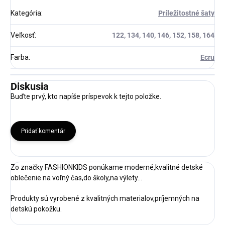
Kategória
:
Príležitostné šaty
Veľkosť
:
122, 134, 140, 146, 152, 158, 164
Farba
:
Ecru
Diskusia
Buďte prvý, kto napíše príspevok k tejto položke.
Pridať komentár
Zo značky FASHIONKIDS ponúkame moderné,kvalitné detské
oblečenie na voľný čas,do školy,na výlety...
Produkty sú vyrobené z kvalitných materialov,príjemných na
detskú pokožku.