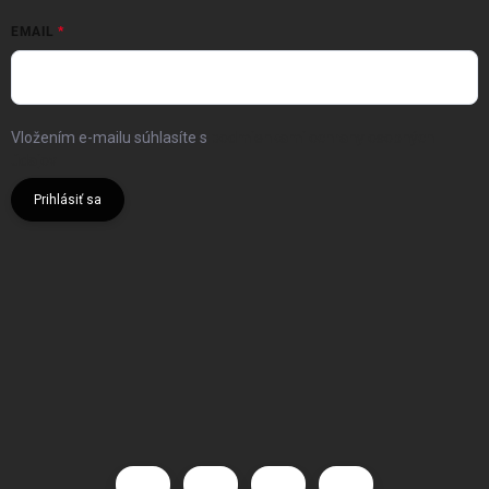
EMAIL
Vložením e-mailu súhlasíte s
podmienkami ochrany osobných
údajov
Prihlásiť sa