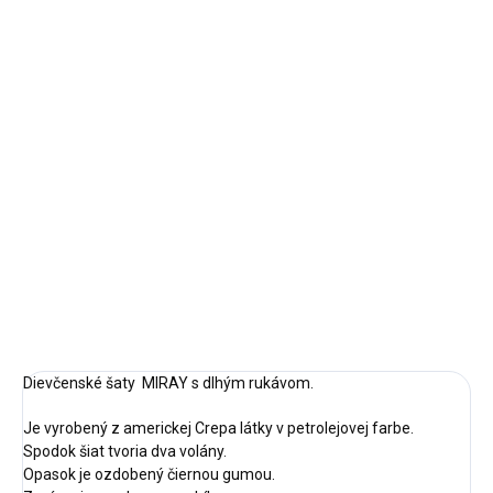
MOŽNOSTI DORUČENIA
−
+
Pridať do košíka
Veľkosť 146,152
Doba dodania:
5-7 pracovných dní
DETAILNÉ INFORMÁCIE
OPÝTAŤ SA
STRÁŽIŤ
Dievčenské šaty MIRAY s dlhým rukávom.
Je vyrobený z americkej Crepa látky v petrolejovej farbe.
Spodok šiat tvoria dva volány.
Opasok je ozdobený čiernou gumou.