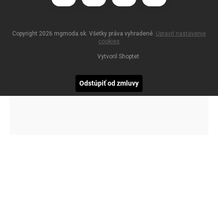
Copyright 2026
mgmoda.sk
. Všetky práva vyhradené.
Upraviť nastavenie
cookies
Vytvoril Shoptet
Odstúpiť od zmluvy