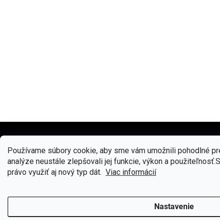
Používame súbory cookie, aby sme vám umožnili pohodlné pre
🎁
Získajte 7 % zľavu na prvý ná
analýze neustále zlepšovali jej funkcie, výkon a použiteľnosť.
Prihláste sa k odberu noviniek
právo využiť aj nový typ dát.
Viac informácií
Nastavenie