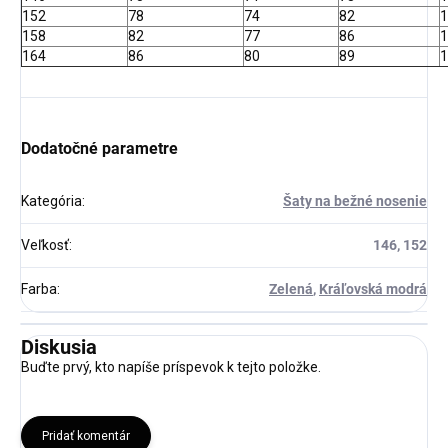
152
78
74
82
1
158
82
77
86
1
164
86
80
89
1
Dodatočné parametre
Kategória
:
Šaty na bežné nosenie
Veľkosť
:
146, 152
Farba
:
Zelená
,
Kráľovská modrá
Diskusia
Buďte prvý, kto napíše príspevok k tejto položke.
Pridať komentár