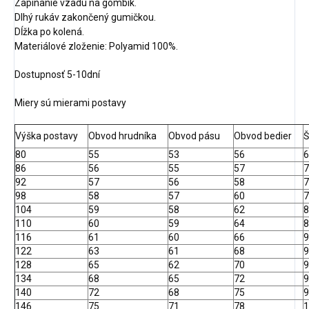
Zapínanie vzadu na gombík.
Dlhý rukáv zakončený gumičkou.
Dĺžka po kolená.
Materiálové zloženie: Polyamid 100%.
Dostupnosť 5-10dní
Miery sú mierami postavy
Výška postavy
Obvod hrudníka
Obvod pásu
Obvod bedier
Š
80
55
53
56
6
86
56
55
57
7
92
57
56
58
7
98
58
57
60
7
104
59
58
62
8
110
60
59
64
8
116
61
60
66
9
122
63
61
68
9
128
65
62
70
9
134
68
65
72
9
140
72
68
75
9
146
75
71
78
1