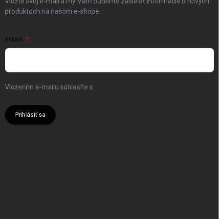
Vložte svoj e-mail a my Vám budeme zasielať informácie o nových
produktoch na našom e-shope.
EMAIL
Vložením e-mailu súhlasíte s
podmienkami ochrany osobných
údajov
Prihlásiť sa