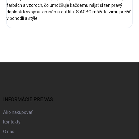
farbách a vzoroch, čo umožňuje každému nájsť si ten pravý
doplnok k svojmu zimnému outfitu. S AGBO môžete zimu prežiť
v pohodlí a štýle.
Z
á
p
ä
t
i
INFORMÁCIE PRE VÁS
e
Ako nakupovať
Kontakty
O nás