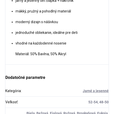
jarný a jesenný set čiapka + nákrčník
mäkký, pružný a pohodlný materiál
moderný dizajn s nášivkou
jednoduché obliekanie, ideálne pre deti
vhodné na každodenné nosenie
Materiál:
50% Bavlna, 50% Akryl
Dodatočné parametre
Kategória
:
Jarné a jesenné
Veľkosť
:
52-54, 48-50
Biela
,
Bežová
,
Fialová
,
Ružová
,
Broskyňová
,
Fuksia
,