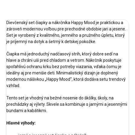
OPÝTAŤ SA
STRÁŽIŤ
Dievčenský set čiapky a nákrčníka Happy Mood je praktickou a
zároveň modernou voľbou pre prechodné obdobie jari a jesene.
Set je vyrobený z kvalitného, jemného a pružného úpletu, ktorý
je príjemný na dotyk a šetrný k detskej pokožke.
Čiapka má jednoduchý nadčasový strih, ktorý dobre sedí na
hlave a chráni uši pred chladom a vetrom. Nákrčník poskytuje
spoľahlivú ochranu krku bez potreby viazania, vďaka čomu je
ideálny aj pre menšie deti. Minimalistický dizajn je doplnený
modernou nášivkou „Happy Mood“, ktorá dodáva setu trendový
vzhľad.
Tento set je vhodný na bežné nosenie do škôlky, školy, na
prechádzky aj výlety. Skvele sa kombinuje s jarnými a jesennými
bundami a kabátikmi.
Hlavné výhody: