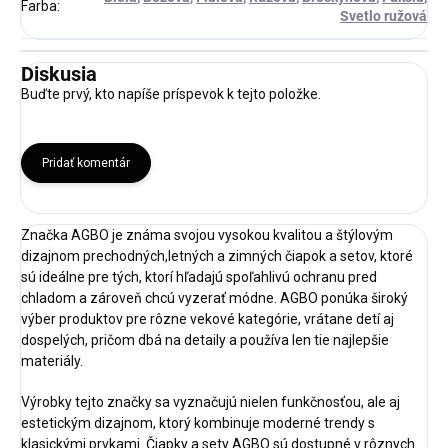
Farba
:
Svetlo ružová
Diskusia
Buďte prvý, kto napíše príspevok k tejto položke.
Pridať komentár
Značka AGBO je známa svojou vysokou kvalitou a štýlovým
dizajnom prechodných,letných a zimných čiapok a setov, ktoré
sú ideálne pre tých, ktorí hľadajú spoľahlivú ochranu pred
chladom a zároveň chcú vyzerať módne. AGBO ponúka široký
výber produktov pre rôzne vekové kategórie, vrátane detí aj
dospelých, pričom dbá na detaily a používa len tie najlepšie
materiály.
Výrobky tejto značky sa vyznačujú nielen funkčnosťou, ale aj
estetickým dizajnom, ktorý kombinuje moderné trendy s
klasickými prvkami. Čiapky a sety AGBO sú dostupné v rôznych