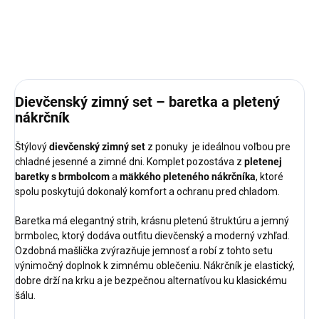
DETAILNÉ INFORMÁCIE
OPÝTAŤ SA
STRÁŽIŤ
Dievčenský zimný set – baretka a pletený
nákrčník
Štýlový
dievčenský zimný set
z ponuky je ideálnou voľbou pre
chladné jesenné a zimné dni. Komplet pozostáva z
pletenej
baretky s brmbolcom
a
mäkkého pleteného nákrčníka
, ktoré
spolu poskytujú dokonalý komfort a ochranu pred chladom.
Baretka má elegantný strih, krásnu pletenú štruktúru a jemný
brmbolec, ktorý dodáva outfitu dievčenský a moderný vzhľad.
Ozdobná mašlička zvýrazňuje jemnosť a robí z tohto setu
výnimočný doplnok k zimnému oblečeniu. Nákrčník je elastický,
dobre drží na krku a je bezpečnou alternatívou ku klasickému
šálu.