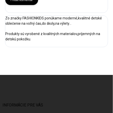
Pridať komentár
Zo značky FASHIONKIDS ponúkame moderné,kvalitné detské
oblečenie na voľný čas,do školy,na výlety...
Produkty sú vyrobené z kvalitných materialov,príjemných na
detskú pokožku.
Z
á
p
ä
t
i
INFORMÁCIE PRE VÁS
e