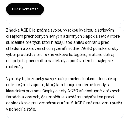
Pridať komentár
Značka AGBO je známa svojou vysokou kvalitou a štýlovým
dizajnom prechodných,letných a zimných čiapok a setov, ktoré
sú ideálne pre tých, ktorí hľadajú spoľahlivú ochranu pred
chladom a zároveň chcú vyzerať módne. AGBO ponúka široký
výber produktov pre rôzne vekové kategórie, vrátane detí aj
dospelých, pričom dbá na detaily a používa len tie najlepšie
materiály.
Výrobky tejto značky sa vyznačujú nielen funkčnosťou, ale aj
estetickým dizajnom, ktorý kombinuje moderné trendy s
klasickými prvkami. Čiapky a sety AGBO sú dostupné v rôznych
farbách a vzoroch, čo umožňuje každému nájsť si ten pravý
doplnok k svojmu zimnému outfitu. S AGBO môžete zimu prežiť
v pohodlí a štýle.