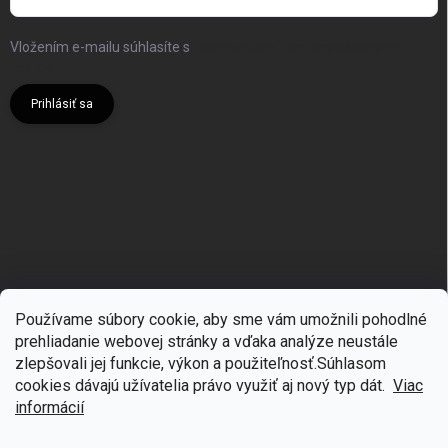
Vložením e-mailu súhlasíte s
podmienkami ochrany osobných
údajov
Prihlásiť sa
Používame súbory cookie, aby sme vám umožnili pohodlné
prehliadanie webovej stránky a vďaka analýze neustále
zlepšovali jej funkcie, výkon a použiteľnosť.S
úhlasom
🎁
Získajte 7 % zľavu na prvý nákup
cookies dávajú užívatelia právo využiť aj nový typ dát.
Viac
Prihláste sa k odberu noviniek
informácií
Copyright 2026
mgmoda.sk
. Všetky práva vyhradené.
Upraviť nastavenie