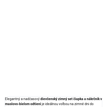
−
+
Pridať do košíka
Veľkosť: 48-50
Doba dodania:
do 3 pracovných dní
Jemný dievčenský zimný komplet v maslovo-bielom odtieni
pozostáva z pletenej čiapky s brmbolcom a hrejivého nákrčníka.
Vnútorná fleecová podšívka zabezpečuje maximálne teplo a
pohodlie počas chladných dní.
DETAILNÉ INFORMÁCIE
OPÝTAŤ SA
STRÁŽIŤ
Elegantný a nadčasový
dievčenský zimný set čiapka a nákrčník v
maslovo-bielom odtieni
je ideálnou voľbou na zimné dni do