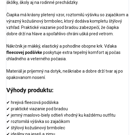
škôlky, školy aj na rodinné prechádzky.
Čiapka má krásny pletený vzor, roztomilú výšivku so zajačikom a
výrazný kožušinový brmbolec, ktorý dodáva kompletu štýlový
vzhľad. Praktické viazanie pod bradou zabezpečí, že čiapka
dobre drží na hlave a spoľahlivo chráni ušká pred vetrom.
Nákrčník je mäkký, elastický a pohodlne obopne krk. Vďaka
fleecovej podšívke
poskytuje extra tepelný komfort aj počas
chladného a veterného počasia.
Materiál je príjemný na dotyk, neškriabe a dobre drží tvar aj po
opakovanom nosení.
Výhody produktu:
✔ hrejivá fleecová podšívka
✔ praktické viazanie pod bradou
✔ jemný maslovo-biely odtieň vhodný ku každému outfitu
✔ roztomilá výšivka so zajačikom
✔ štýlový kožušinový brmbolec
✔ ideálny na jeseň a zimu