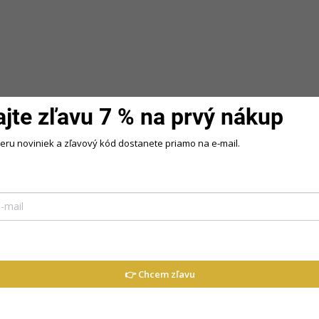
ajte zľavu 7 % na prvý nákup
beru noviniek a zľavový kód dostanete priamo na e-mail.
ríležitosti
tfitu šmrnc, eleganciu a jemný glamour
👉 Chcem zľavu