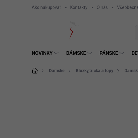
Prejsť
Ako nakupovať
Kontakty
O nás
Všeobecné
na
obsah
NOVINKY
DÁMSKE
PÁNSKE
DE
Domov
Dámske
Blúzky,tričká a topy
Dámske
Neohodnotené
Podrobnosti hodnotenia