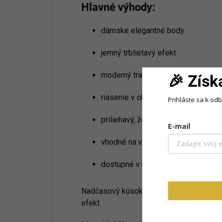
Hlavné výhody:
dámske elegantné body
jemný trblietavý efekt
moderný transparentný materiál
🎉 Získ
riasenie v oblasti dekoltu
Prihláste sa k od
priliehavý, ženský strih
E-mail
vhodné na večerné a spoločenské p
dostupné v bielej a hnedej farbe
Nadčasový kúsok, ktorý dodá každému ou
efekt.