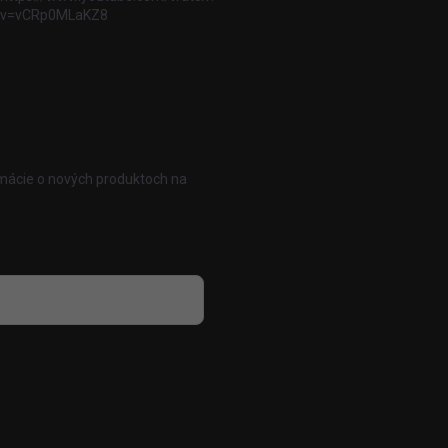
v=vCRp0MLaKZ8
rmácie o nových produktoch na
 osobných údajov