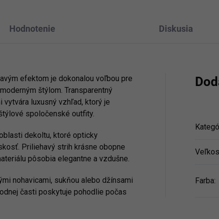
Hodnotenie
Diskusia
tavým efektom je dokonalou voľbou pre
Dod
a moderným štýlom. Transparentný
 vytvára luxusný vzhľad, ktorý je
 štýlové spoločenské outfity.
Kategó
blasti dekoltu, ktoré opticky
skosť. Priliehavý strih krásne obopne
Veľkos
 materiálu pôsobia elegantne a vzdušne.
ými nohavicami, sukňou alebo džínsami
Farba
:
dnej časti poskytuje pohodlie počas