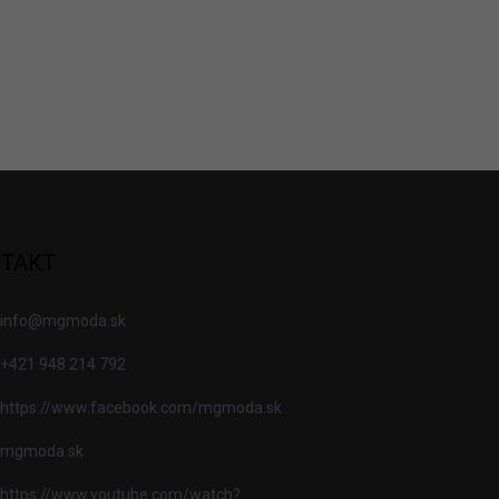
TAKT
info
@
mgmoda.sk
+421 948 214 792
https://www.facebook.com/mgmoda.sk
mgmoda.sk
https://www.youtube.com/watch?