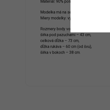
Materiál:
90% poliester, 10% viskoza
Modelka má na sebe veľkosť one size (u
Miery modelky: výška 176 cm, prsia 90 
Rozmery body vo veľkosti one size:
šírka pod pazuchami – 43 cm,
celková dĺžka – 73 cm,
dĺžka rukáva – 60 cm (od švu),
šírka v bokoch – 38 cm.