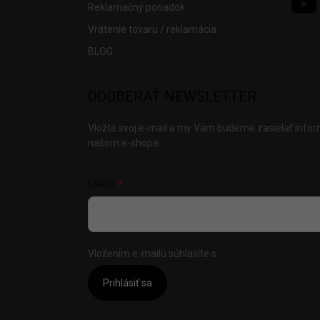
Reklamačný poriadok
Vrátenie tovaru / reklamácia
BLOG
ODOBERAŤ NEWSLETTER
Vložte svoj e-mail a my Vám budeme zasielať info
našom e-shope.
EMAIL
Vložením e-mailu súhlasíte s
podmienkami ochrany
Prihlásiť sa