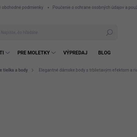
 obchodné podmienky
Poučenie o ochrane osobných údajov a použ
Hľadať
TI
PRE MOLETKY
VÝPREDAJ
BLOG
 tielka a body
Elegantné dámske body s trblietavým efektom a r
ZNAČKA:
FACTORY
23,60 €
19,19 € bez DPH
Jednotková
BIEL
FARBA
cena: