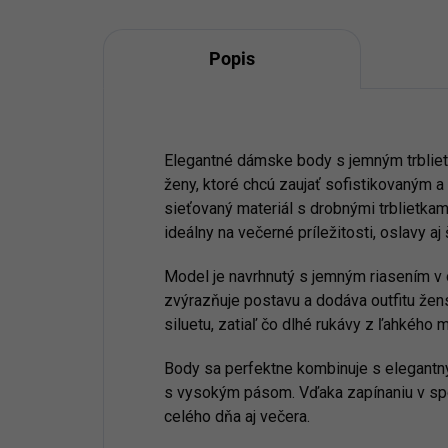
Popis
Elegantné dámske body s jemným trblie
ženy, ktoré chcú zaujať sofistikovaným 
sieťovaný materiál s drobnými trblietkami
ideálny na večerné príležitosti, oslavy aj
Model je navrhnutý s jemným riasením v o
zvýrazňuje postavu a dodáva outfitu žen
siluetu, zatiaľ čo dlhé rukávy z ľahkého
Body sa perfektne kombinuje s elegantn
s vysokým pásom. Vďaka zapínaniu v spo
celého dňa aj večera.