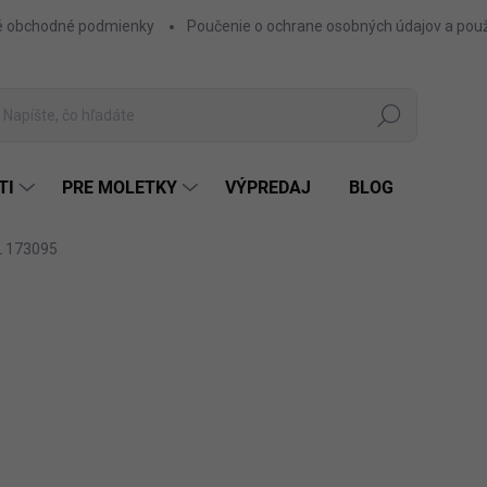
 obchodné podmienky
Poučenie o ochrane osobných údajov a použ
Hľadať
TI
PRE MOLETKY
VÝPREDAJ
BLOG
L 173095
ZNAČKA:
NICOL
6,50 €
5,28 € bez DPH
Jednotková
SIVÁ
FARBA
cena: