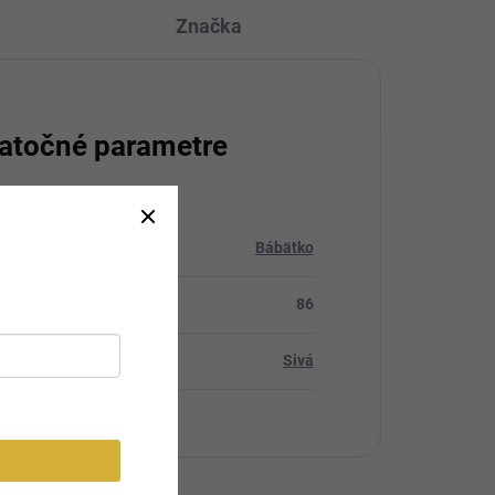
Značka
atočné parametre
ria
:
Bábätko
ť
:
86
Sivá