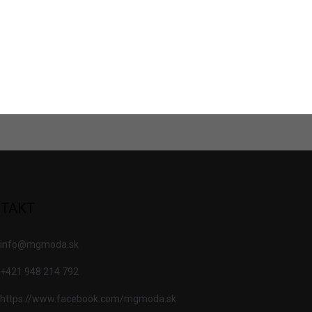
TAKT
info
@
mgmoda.sk
+421 948 214 792
https://www.facebook.com/mgmoda.sk