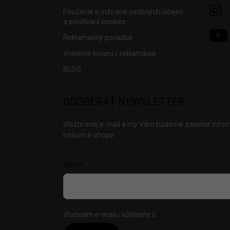
Poučenie o ochrane osobných údajov
a používaní cookies
Reklamačný poriadok
Vrátenie tovaru / reklamácia
BLOG
ODOBERAŤ NEWSLETTER
Vložte svoj e-mail a my Vám budeme zasielať info
našom e-shope.
EMAIL
Vložením e-mailu súhlasíte s
podmienkami ochrany