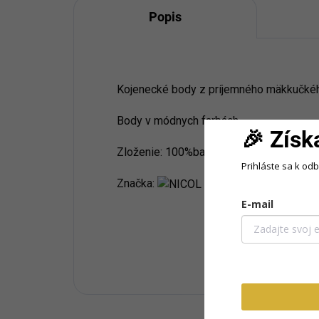
Popis
Kojenecké body z príjemného mäkkučkého
Body v módnych farbách
🎉 Získ
Zloženie: 100%bavlna
Prihláste sa k od
Značka:
E-mail