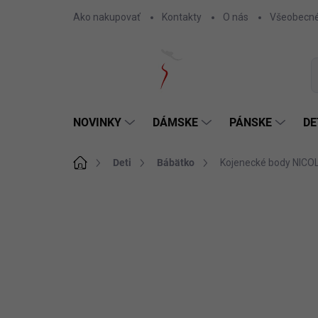
Prejsť
Ako nakupovať
Kontakty
O nás
Všeobecné
na
obsah
NOVINKY
DÁMSKE
PÁNSKE
DE
Domov
Deti
Bábätko
Kojenecké body NICO
Neohodnotené
Podrobnosti hodnotenia
SKLADOM