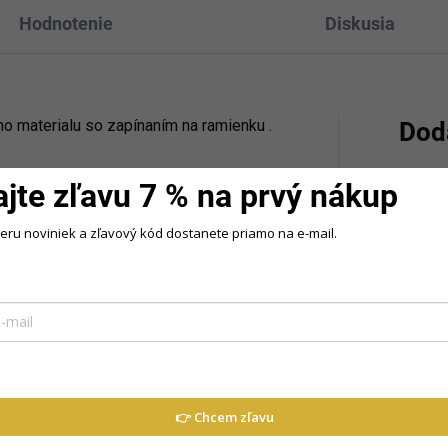
Hodnotenie
Diskusia
 materialu so zapínaním na ramienku .
Dod
ajte zľavu 7 % na prvý nákup
Kategó
beru noviniek a zľavový kód dostanete priamo na e-mail.
Veľkos
Farba
:
👉 Chcem zľavu