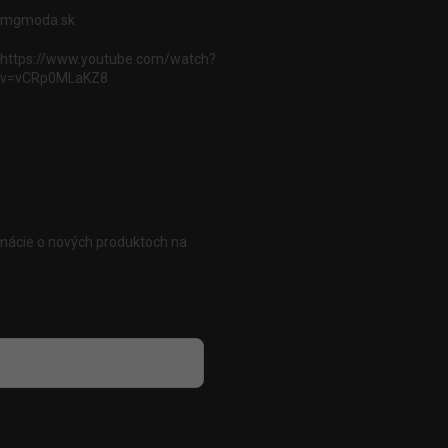
mgmoda.sk
https://www.youtube.com/watch?
v=vCRp0MLaKZ8
rmácie o nových produktoch na
 osobných údajov