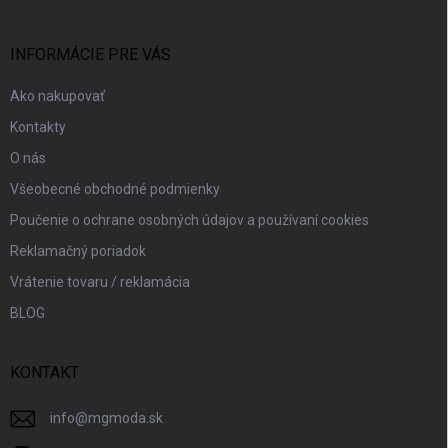
ä
t
i
INFORMÁCIE PRE VÁS
e
Ako nakupovať
Kontakty
O nás
Všeobecné obchodné podmienky
Poučenie o ochrane osobných údajov a používaní cookies
Reklamačný poriadok
Vrátenie tovaru / reklamácia
BLOG
KONTAKT
info
@
mgmoda.sk