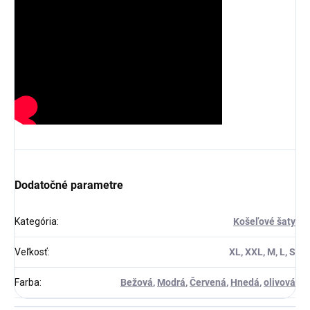
Dodatočné parametre
Kategória
:
Košeľové šaty
Veľkosť
:
XL, XXL, M, L, S
Farba
:
Bežová
,
Modrá
,
Červená
,
Hnedá
,
olivová