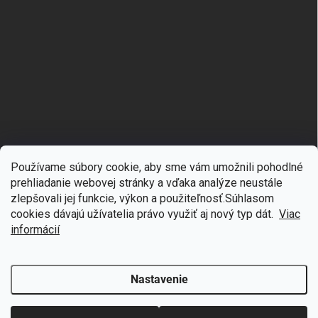
Používame súbory cookie, aby sme vám umožnili pohodlné
prehliadanie webovej stránky a vďaka analýze neustále
zlepšovali jej funkcie, výkon a použiteľnosť.S
úhlasom
🎁
Získajte 7 % zľavu na prvý nákup
cookies dávajú užívatelia právo využiť aj nový typ dát.
Viac
Copyright 2026
mgmoda.sk
. Všetky práva vyhradené.
Upraviť nastavenie
cookies
Prihláste sa k odberu noviniek
informácií
Vytvoril Shoptet
Nastavenie
Odstúpiť od zmluvy
Chcem zľavu