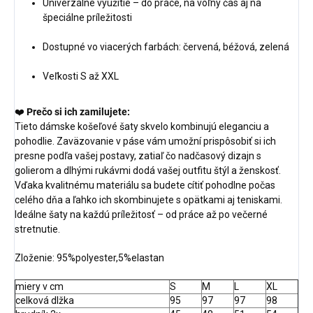
Univerzálne využitie – do práce, na voľný čas aj na
špeciálne príležitosti
Dostupné vo viacerých farbách: červená, béžová, zelená
Veľkosti S až XXL
❤️
Prečo si ich zamilujete:
Tieto dámske košeľové šaty skvelo kombinujú eleganciu a
pohodlie. Zaväzovanie v páse vám umožní prispôsobiť si ich
presne podľa vašej postavy, zatiaľ čo nadčasový dizajn s
golierom a dlhými rukávmi dodá vašej outfitu štýl a ženskosť.
Vďaka kvalitnému materiálu sa budete cítiť pohodlne počas
celého dňa a ľahko ich skombinujete s opätkami aj teniskami.
Ideálne šaty na každú príležitosť – od práce až po večerné
stretnutie.
Zloženie: 95%polyester,5%elastan
miery v cm
S
M
L
XL
celková dlžka
95
97
97
98