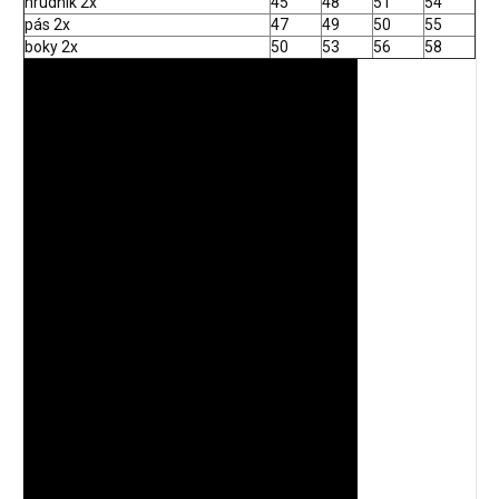
hrudník 2x
45
48
51
54
pás 2x
47
49
50
55
boky 2x
50
53
56
58