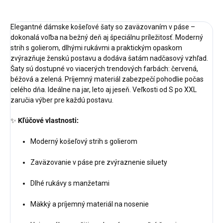
Elegantné dámske košeľové šaty so zaväzovaním v páse –
dokonalá voľba na bežný deň aj špeciálnu príležitosť. Moderný
strih s golierom, dlhými rukávmi a praktickým opaskom
zvýrazňuje ženskú postavu a dodáva šatám nadčasový vzhľad.
Šaty sú dostupné vo viacerých trendových farbách: červená,
béžová a zelená. Príjemný materiál zabezpečí pohodlie počas
celého dňa. Ideálne na jar, leto aj jeseň. Veľkosti od S po XXL
zaručia výber pre každú postavu.
✨
Kľúčové vlastnosti:
Moderný košeľový strih s golierom
Zaväzovanie v páse pre zvýraznenie siluety
Dlhé rukávy s manžetami
Mäkký a príjemný materiál na nosenie