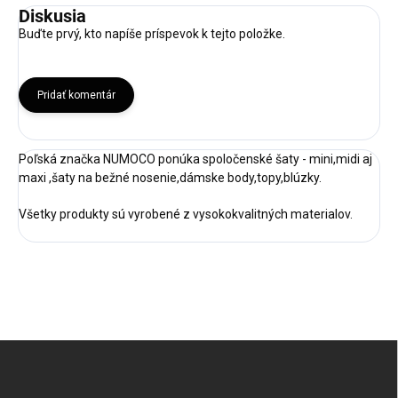
Diskusia
Buďte prvý, kto napíše príspevok k tejto položke.
Pridať komentár
Poľská značka NUMOCO ponúka spoločenské šaty - mini,midi aj
maxi ,šaty na bežné nosenie,dámske body,topy,blúzky.
Všetky produkty sú vyrobené z vysokokvalitných materialov.
Z
á
p