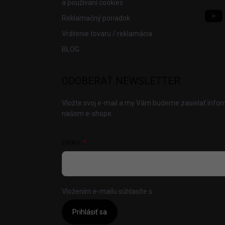
a používaní cookies
Reklamačný poriadok
Vrátenie tovaru / reklamácia
BLOG
ODOBERAŤ NEWSLETTER
Vložte svoj e-mail a my Vám budeme zasielať info
našom e-shope.
EMAIL
Vložením e-mailu súhlasíte s
podmienkami ochrany
Prihlásiť sa