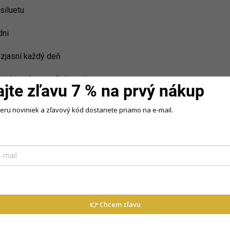
siluetu
dni
ozjasní každý deň
ná na rôzne príležitosti
ajte zľavu 7 % na prvý nákup
edušný – prispôsobí sa postave
beru noviniek a zľavový kód dostanete priamo na e-mail.
ie, komfortu a nadčasového štýlu. Hodí
aj bežné nosenie.
👉 Chcem zľavu
ku a jemnými doplnkami pre
 a denimovou bundou pre ležérny štýl.