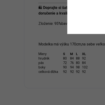
🛍️
Doprajte si šaty, v ktorých zažiarite 
doručenie a kvalitný slovenský e-shop
Zloženie: 95%bavlna,5%elastan
Modelka má výšku 170cm,na sebe veľko
Miery
S
M
L
XL
hrudník
80
84
88
92
pás
72
76
80
84
boky
90
94
98
102
celková dlžka
92
92
92
92