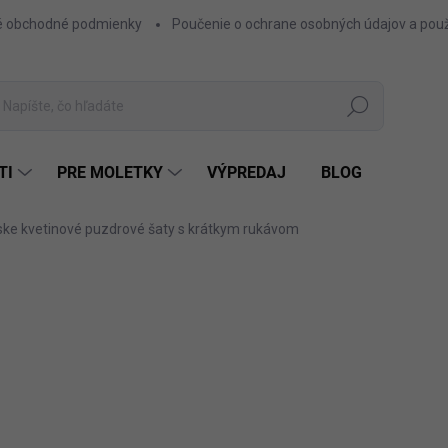
 obchodné podmienky
Poučenie o ochrane osobných údajov a použ
Hľadať
TI
PRE MOLETKY
VÝPREDAJ
BLOG
ke kvetinové puzdrové šaty s krátkym rukávom
ZNAČKA:
NUMOCO
11,90 €
9,67 € bez DPH
Jednotková
FARBA
cena: