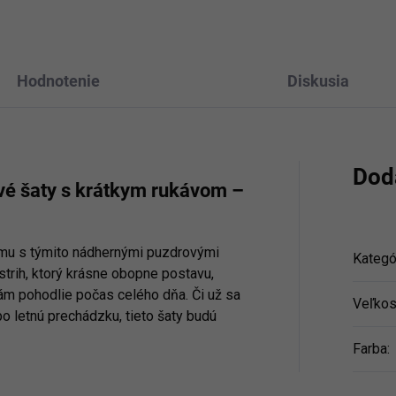
Hodnotenie
Diskusia
Dod
vé šaty s krátkym rukávom –
armu s týmito nádhernými puzdrovými
Kategó
strih, ktorý krásne obopne postavu,
ám pohodlie počas celého dňa. Či už sa
Veľkos
bo letnú prechádzku, tieto šaty budú
Farba
: