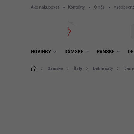
Prejsť
Ako nakupovať
Kontakty
O nás
Všeobecné
na
obsah
NOVINKY
DÁMSKE
PÁNSKE
DE
Domov
Dámske
Šaty
Letné šaty
Dáms
Neohodnotené
Podrobnosti hodnotenia
SKLADOM