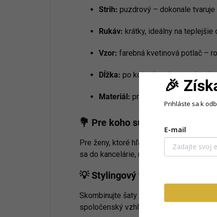
Strih:
puzdrový – dokonale tvaruje 
Rukáv:
krátky, ideálny na teplejšie 
Vzor:
farebná kvetinová potlač – r
Dĺžka:
po kolená – elegantná a vhod
🎉 Získ
Materiál:
príjemný, elastický a pri
Prihláste sa k od
💐 Pre koho sú tieto šaty?
E-mail
Pre ženy, ktoré hľadajú spojenie eleganc
sa do kancelárie, na svadbu, letnú párty 
💡 Stylingový tip:
Skombinujte šaty so sandálmi na podpät
spoločenský vzhľad, alebo s balerínkami