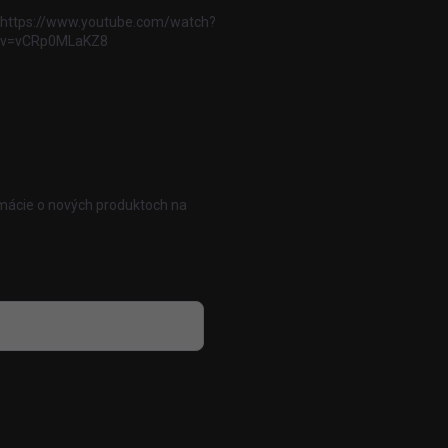
https://www.youtube.com/watch?
v=vCRp0MLaKZ8
rmácie o nových produktoch na
 osobných údajov