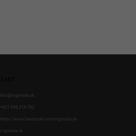
TAKT
info
@
mgmoda.sk
+421 948 214 792
https://www.facebook.com/mgmoda.sk
mgmoda.sk