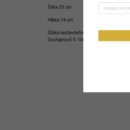
Šírka 35 cm
Hĺbka 14 cm
Dĺžka nastaviteľného popruhu: až 140 c
Dostupnosť 5-10dní