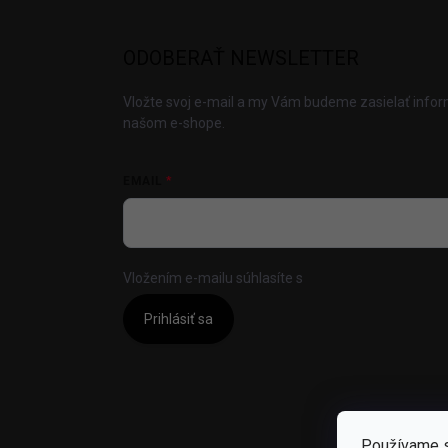
ODOBERAŤ NEWSLETTER
Vložte svoj e-mail a my Vám budeme zasielať info
našom e-shope.
EMAIL
Vložením e-mailu súhlasíte s
podmienkami ochrany
Prihlásiť sa
Používame s