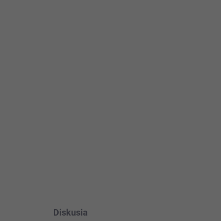
Pridať do košíka
ovných dní
OPÝTAŤ SA
STRÁŽIŤ
Diskusia