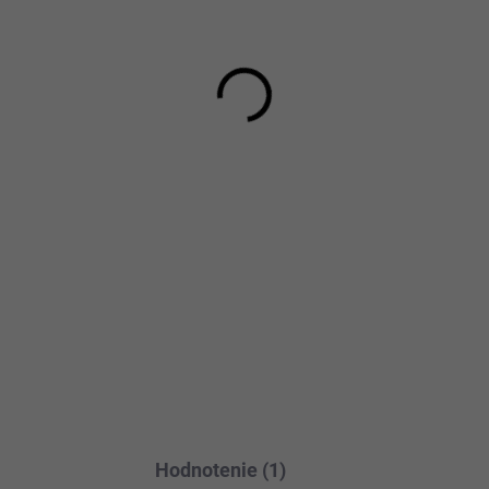
−
+
Materiál pravá koža
Doba dodania:
5–7 prac
DETAILNÉ INFORMÁCIE
Hodnotenie (1)