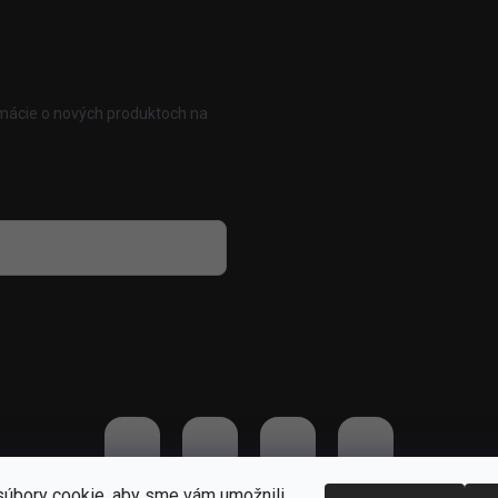
rmácie o nových produktoch na
 osobných údajov
úbory cookie, aby sme vám umožnili