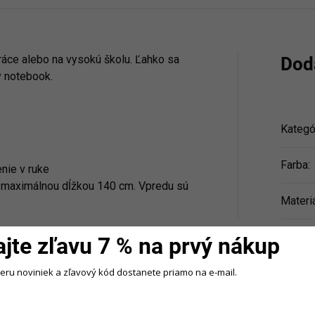
ráce alebo na vysokú školu. Ľahko sa
Dod
 notebook.
Kategó
Farba
:
nie v ruke
s maximálnou dĺžkou 140 cm. Vpredu sú
Materi
esto na notebook až do veľkosti 14 ",
ajte zľavu 7 % na prvý nákup
ty
beru noviniek a zľavový kód dostanete priamo na e-mail.