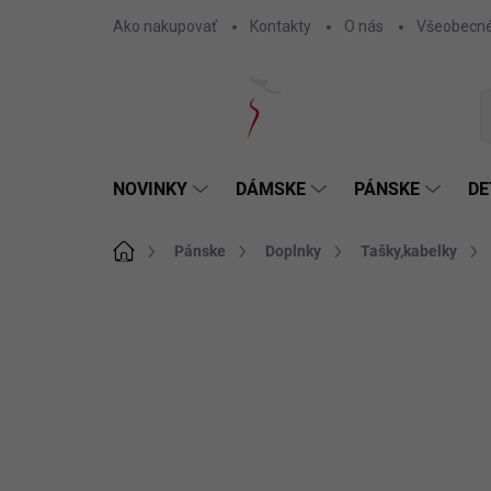
Prejsť
Ako nakupovať
Kontakty
O nás
Všeobecné
na
obsah
NOVINKY
DÁMSKE
PÁNSKE
DE
Domov
Pánske
Doplnky
Tašky,kabelky
1 hodnotenie
Podrobnosti hodnotenia