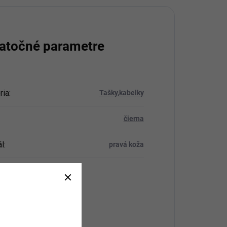
atočné parametre
ria
:
Tašky,kabelky
čierna
ál
:
pravá koža