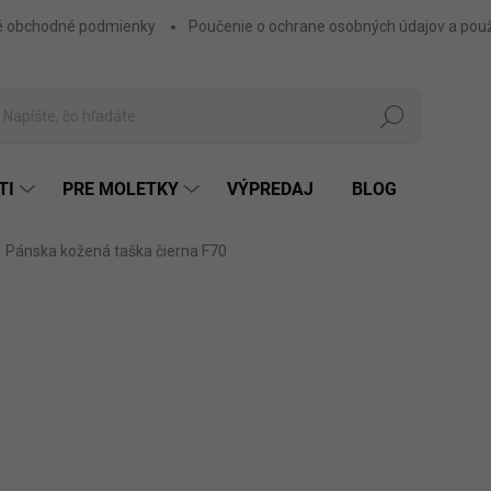
 obchodné podmienky
Poučenie o ochrane osobných údajov a použ
Hľadať
TI
PRE MOLETKY
VÝPREDAJ
BLOG
Pánska kožená taška čierna F70
39,94 €
32,47 € bez DPH
Jednotková
MATERIAL
cena:
MOŽNOSTI DORUČENIA