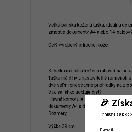
Veľká pánska kožená taška, ideálna do p
zmestia dokumenty A4 alebo 14-palcový
Celý vyrobený prírodnej kože
Kabelka má silnú koženú rukoväť na nose
Taška má dlhý a nastaviteľný remienok 
dve veľmi priestranné priehradky na zips
Vak sa ľahko udržuje čistý
Hlavná komora je na zips. Vo vnútri je mi
🎉 Získ
dokumenty A4 a ďalšie užitočné predme
Rozmery:
Prihláste sa k od
Výška 29 cm
E-mail