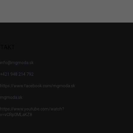
TAKT
info
@
mgmoda.sk
+421 948 214 792
https://www.facebook.com/mgmoda.sk
mgmoda.sk
https://www.youtube.com/watch?
v=vCRp0MLaKZ8