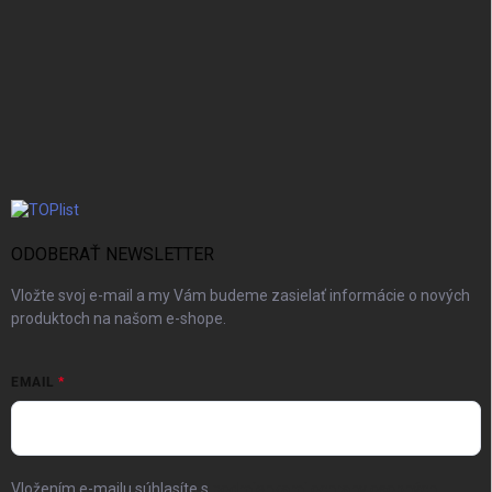
ODOBERAŤ NEWSLETTER
Vložte svoj e-mail a my Vám budeme zasielať informácie o nových
produktoch na našom e-shope.
EMAIL
Vložením e-mailu súhlasíte s
podmienkami ochrany osobných