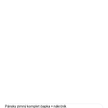
KHAKI
VEĽKOSŤ
MOŽNOSTI DORUČENIA
−
+
Pridať do košíka
Veľkosť UNI
Doba dodania:
5–7 pracovných dní
DETAILNÉ INFORMÁCIE
OPÝTAŤ SA
STRÁŽIŤ
Pánsky zimný komplet čiapka + nákrčník