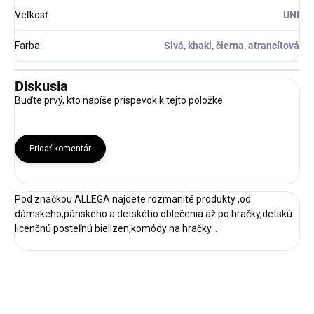
Veľkosť
:
UNI
Farba
:
Sivá
,
khaki
,
čierna
,
atrancítová
Diskusia
Buďte prvý, kto napíše príspevok k tejto položke.
Pridať komentár
Pod značkou ALLEGA najdete rozmanité produkty ,od
dámskeho,pánskeho a detského oblečenia až po hračky,detskú
licenčnú posteľnú bielizen,komódy na hračky...