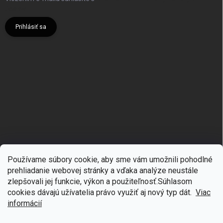
údajov
Prihlásiť sa
Používame súbory cookie, aby sme vám umožnili pohodlné
prehliadanie webovej stránky a vďaka analýze neustále
zlepšovali jej funkcie, výkon a použiteľnosť.S
úhlasom
🎁
Získajte 7 % zľavu na prvý nákup
cookies dávajú užívatelia právo využiť aj nový typ dát.
Viac
Copyright 2026
mgmoda.sk
. Všetky práva vyhradené.
Upraviť nastavenie
cookies
Prihláste sa k odberu noviniek
informácií
Vytvoril Shoptet