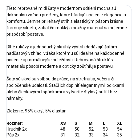
Tieto rebrované midi šaty v modernom odtieni mocha sú
dokonalou voľbou pre ženy, ktoré hľadajú spojenie elegancie a
komfortu. Jemne priliehavý strih s elastickým pásom krásne
formuje siluetu, zatiaľ čo mäkký a pružný materiál sa príjemne
prispôsobí postave.
Dlhé rukávy a jednoduchý okrúhly výstrih dodávajú šatám
nadčasový vzhľad, vďaka ktorému sú ideálne na každodenné
nosenie aj formálnejšie príležitosti. Rebrovaná štruktúra
materiálu pôsobí moderne a opticky zoštíhľuje postavu.
Šaty sú skvelou voľbou do práce, na stretnutia, večeru či
spoločenské udalosti. Stačí ich doplniť elegantnými lodičkami
alebo členkovými topánkami a vytvoríte štýlový outfit bez
námahy.
Zloženie:
95% akryl, 5% elastan
Rozmer:
XS
S
M
L
XL
Hrudník 2x
48
50
52
53
54
Pás 2x
31
32
33
34
35