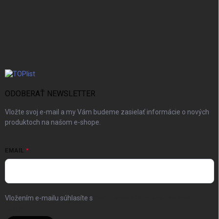
ODOBERAŤ NEWSLETTER
Vložte svoj e-mail a my Vám budeme zasielať informácie o nových
produktoch na našom e-shope.
EMAIL
Vložením e-mailu súhlasíte s
podmienkami ochrany osobných
údajov