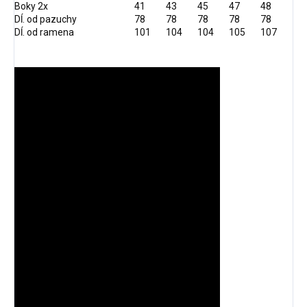
Boky 2x
41
43
45
47
48
Dĺ. od pazuchy
78
78
78
78
78
Dĺ. od ramena
101
104
104
105
107