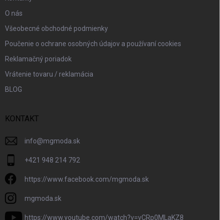
O nás
Všeobecné obchodné podmienky
Poučenie o ochrane osobných údajov a používaní cookies
Reklamačný poriadok
Vrátenie tovaru / reklamácia
BLOG
KONTAKT
info
@
mgmoda.sk
+421 948 214 792
https://www.facebook.com/mgmoda.sk
mgmoda.sk
https://www.youtube.com/watch?v=vCRp0MLaKZ8