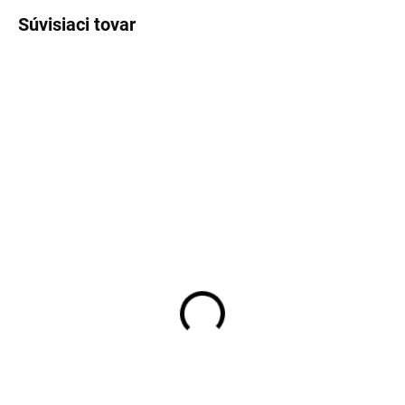
Súvisiaci tovar
Elegantné dámske sako
Elegantné dámske sako
RUE PARIS s čipkovým
RUE PARIS s prúžkami
lemom
40,80 €
37,50 €
33,17 € bez DPH
30,49 € bez DPH
Detail
Detail
Veľkosť: S/M, L/XL Doba
dodania: 5-7 pracovných dní
Veľkosť: UNI Doba dodania: 5-7