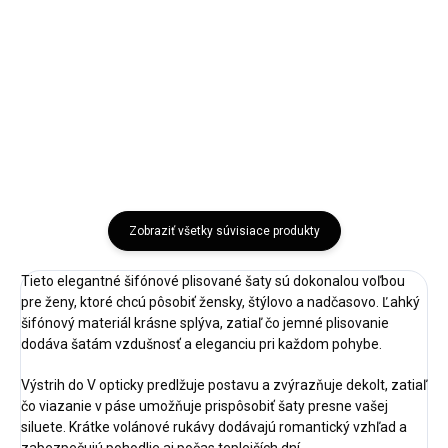
Štýlové dámske sako RUE PARIS
pracovných dní Štýlové dámske
v jemnom...
sako RUE PARIS s jemným
čipkovým...
Bordová
Čierna
Sivá
Hnedá
Bordová
Čierna
Hnedá
Zobraziť všetky súvisiace produkty
Tieto elegantné šifónové plisované šaty sú dokonalou voľbou
pre ženy, ktoré chcú pôsobiť žensky, štýlovo a nadčasovo. Ľahký
šifónový materiál krásne splýva, zatiaľ čo jemné plisovanie
dodáva šatám vzdušnosť a eleganciu pri každom pohybe.
Výstrih do V opticky predlžuje postavu a zvýrazňuje dekolt, zatiaľ
čo viazanie v páse umožňuje prispôsobiť šaty presne vašej
siluete. Krátke volánové rukávy dodávajú romantický vzhľad a
zabezpečujú pohodlie aj počas teplejších dní.