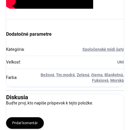
Dodatočné parametre
Kategória
:
Spoločenské midi šaty
Veľkosť
:
UNI
Bežová
,
Tm.modrá
,
Zelená
,
čierna
,
Blankytná
,
Farba
:
Fuksiová
,
Morská
Diskusia
Buďte prvý, kto napíše príspevok k tejto položke.
Pridať komentár