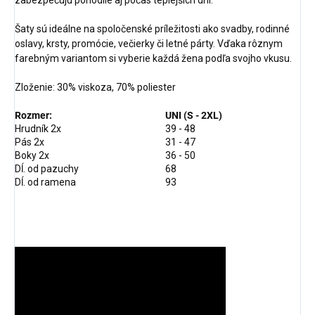
Šaty sú ideálne na spoločenské príležitosti ako svadby, rodinné
oslavy, krsty, promócie, večierky či letné párty. Vďaka rôznym
farebným variantom si vyberie každá žena podľa svojho vkusu.
Zloženie:
30% viskoza, 70% poliester
Rozmer:
UNI (S - 2XL)
Hrudník 2x
39 - 48
Pás 2x
31 - 47
Boky 2x
36 - 50
Dĺ. od pazuchy
68
Dĺ. od ramena
93