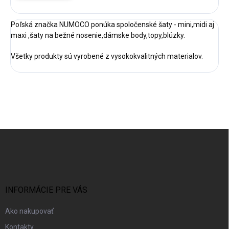
Poľská značka NUMOCO ponúka spoločenské šaty - mini,midi aj
maxi ,šaty na bežné nosenie,dámske body,topy,blúzky.
Všetky produkty sú vyrobené z vysokokvalitných materialov.
Z
á
p
ä
t
i
INFORMÁCIE PRE VÁS
e
Ako nakupovať
Kontakty