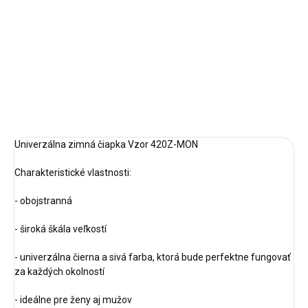
DETAILNÉ INFORMÁCIE
OPÝTAŤ SA
STRÁŽIŤ
Univerzálna zimná čiapka Vzor 420Z-MON
Charakteristické vlastnosti:
- obojstranná
- široká škála veľkostí
- univerzálna čierna a sivá farba, ktorá bude perfektne fungovať
za každých okolností
- ideálne pre ženy aj mužov