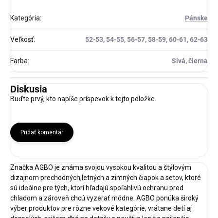
Kategória
:
Pánske
Veľkosť
:
52-53, 54-55, 56-57, 58-59, 60-61, 62-63
Farba
:
Sivá
,
čierna
Diskusia
Buďte prvý, kto napíše príspevok k tejto položke.
Pridať komentár
Značka AGBO je známa svojou vysokou kvalitou a štýlovým
dizajnom prechodných,letných a zimných čiapok a setov, ktoré
sú ideálne pre tých, ktorí hľadajú spoľahlivú ochranu pred
chladom a zároveň chcú vyzerať módne. AGBO ponúka široký
výber produktov pre rôzne vekové kategórie, vrátane detí aj