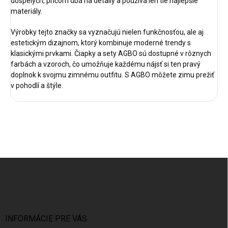
dospelých, pričom dbá na detaily a používa len tie najlepšie
materiály.
Výrobky tejto značky sa vyznačujú nielen funkčnosťou, ale aj
estetickým dizajnom, ktorý kombinuje moderné trendy s
klasickými prvkami. Čiapky a sety AGBO sú dostupné v rôznych
farbách a vzoroch, čo umožňuje každému nájsť si ten pravý
doplnok k svojmu zimnému outfitu. S AGBO môžete zimu prežiť
v pohodlí a štýle.
Z
á
p
ä
t
i
INFORMÁCIE PRE VÁS