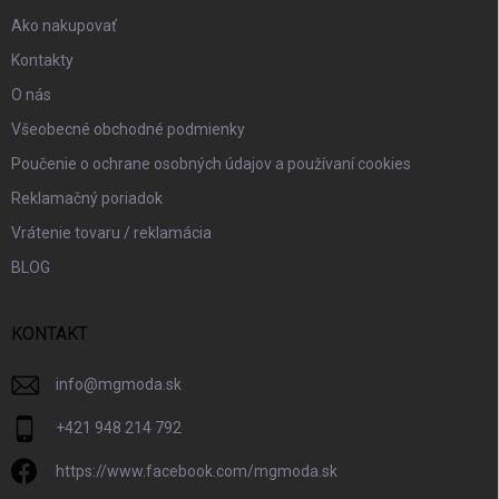
e
Ako nakupovať
Kontakty
O nás
Všeobecné obchodné podmienky
Poučenie o ochrane osobných údajov a používaní cookies
Reklamačný poriadok
Vrátenie tovaru / reklamácia
BLOG
KONTAKT
info
@
mgmoda.sk
+421 948 214 792
https://www.facebook.com/mgmoda.sk