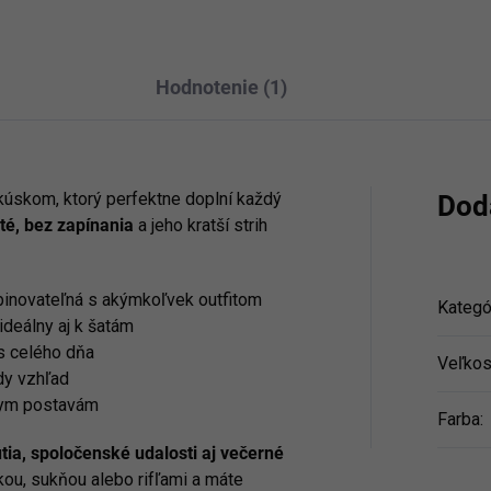
Hodnotenie (1)
úskom, ktorý perfektne doplní každý
Dod
té, bez zapínania
a jeho kratší strih
inovateľná s akýmkoľvek outfitom
Kategó
ideálny aj k šatám
s celého dňa
Veľkos
dy vzhľad
nym postavám
Farba
:
tia, spoločenské udalosti aj večerné
kou, sukňou alebo rifľami a máte