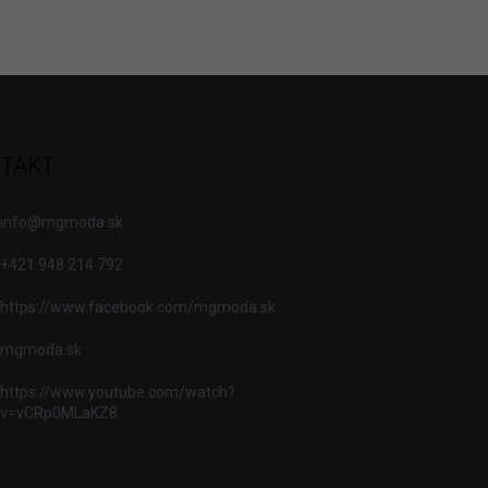
TAKT
info
@
mgmoda.sk
+421 948 214 792
https://www.facebook.com/mgmoda.sk
mgmoda.sk
https://www.youtube.com/watch?
v=vCRp0MLaKZ8