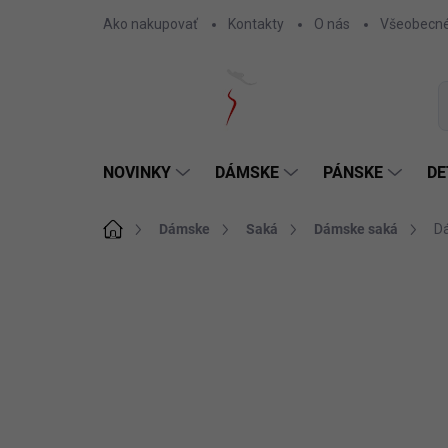
Prejsť
Ako nakupovať
Kontakty
O nás
Všeobecné
na
obsah
NOVINKY
DÁMSKE
PÁNSKE
DE
Domov
Dámske
Saká
Dámske saká
Dá
1 hodnotenie
Podrobnosti hodnotenia
SKLADOM