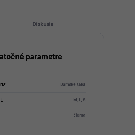
Diskusia
atočné parametre
ria
:
Dámske saká
ť
:
M, L, S
čierna