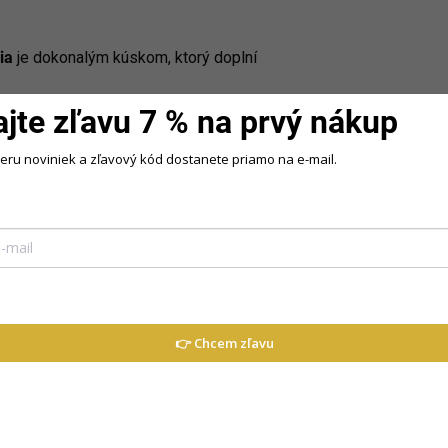
ia
je dokonalým kúskom, ktorý doplní
ajte zľavu 7 % na prvý nákup
beru noviniek a zľavový kód dostanete priamo na e-mail.
as
eľné
ôdzke alebo večer s priateľmi 🌸
👉 Chcem zľavu
eľné a vhodné do práce, na stretnutia