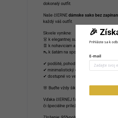
dokonalý outfit.
Naše
čIERNE
dámske sako bez zapínan
každý váš outfit.
🎉 Získ
Skvele vynikne:
👗 k elegantnej sukni a blúzke do práce
Prihláste sa k od
👖 k nohaviciam alebo rifliam na voľný č
👠 k šatám na spoločenské príležitosti
E-mail
✔ podšité, pohodlné a ľahko kombinovat
✔ minimalistický dizajn bez zapínania
✔ dostupné vo veľkostiach
S, M, L
🌸 Buďte vždy šik – či už v práci, na sch
Vďaka čIERNEJ farbe je ľahko kombinovat
či špeciálne príležitosti.
Zloženie: 95%polyester,5%elastan