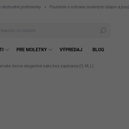
 obchodné podmienky
Poučenie o ochrane osobných údajov a použ
Hľadať
TI
PRE MOLETKY
VÝPREDAJ
BLOG
mske čierne elegantné sako bez zapínania (S, M, L)
25,90 €
21,06 € bez DPH
Jednotková
ČIE
FARBA
cena: