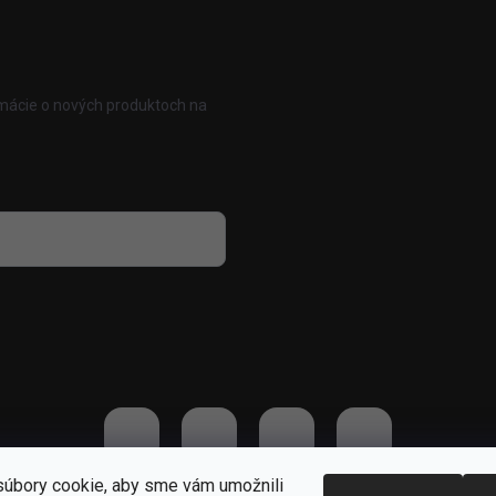
rmácie o nových produktoch na
 osobných údajov
úbory cookie, aby sme vám umožnili