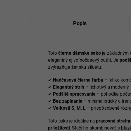
Popis
Toto
čierne dámske sako
je základným k
elegantný aj voľnočasový outfit. Je
podši
zvýrazňuje ženskú siluetu.
✔
Nadčasová čierna farba
– ľahko komb
✔
Elegantný strih
– lichotivý a moderný, 
✔
Podšité spracovanie
– pohodlie poča
✔
Bez zapínania
– minimalistický a tren
✔
Veľkosti S, M, L
– prispôsobené rôz
Toto sako je ideálne na
pracovné stretnu
príležitosti
. Stačí ho skombinovať s blúz