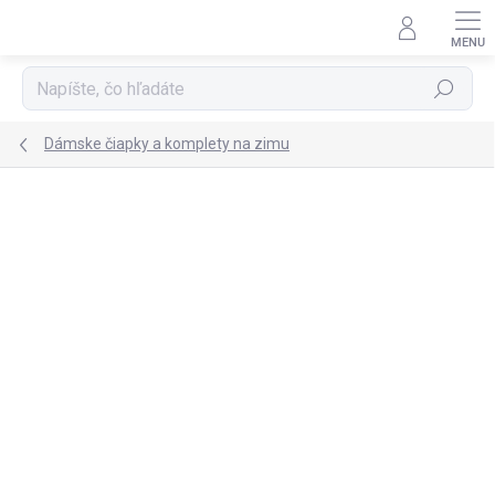
Prejsť
na
obsah
Hľadať
Dámske čiapky a komplety na zimu
Podrobnosti hodnotenia
Neohodnotené
ZNAČKA:
LEMA
SKLADOM