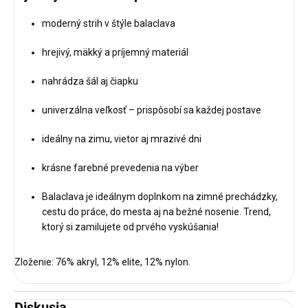
moderný strih v štýle balaclava
hrejivý, mäkký a príjemný materiál
nahrádza šál aj čiapku
univerzálna veľkosť – prispôsobí sa každej postave
ideálny na zimu, vietor aj mrazivé dni
krásne farebné prevedenia na výber
Balaclava je ideálnym doplnkom na zimné prechádzky,
cestu do práce, do mesta aj na bežné nosenie. Trend,
ktorý si zamilujete od prvého vyskúšania!
Zloženie:
76% akryl, 12% elite, 12% nylon.
Diskusia