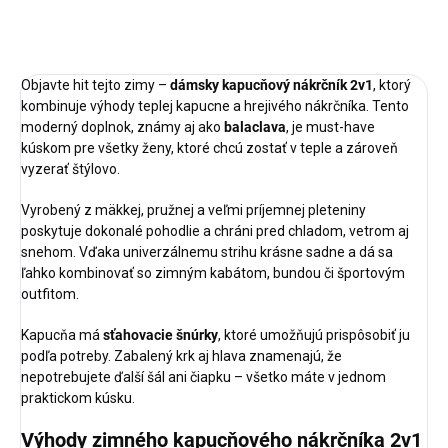
OPÝTAŤ SA
STRÁŽIŤ
Objavte hit tejto zimy –
dámsky kapucňový nákrčník 2v1
, ktorý
kombinuje výhody teplej kapucne a hrejivého nákrčníka. Tento
moderný doplnok, známy aj ako
balaclava
, je must-have
kúskom pre všetky ženy, ktoré chcú zostať v teple a zároveň
vyzerať štýlovo.
Vyrobený z mäkkej, pružnej a veľmi príjemnej pleteniny
poskytuje dokonalé pohodlie a chráni pred chladom, vetrom aj
snehom. Vďaka univerzálnemu strihu krásne sadne a dá sa
ľahko kombinovať so zimným kabátom, bundou či športovým
outfitom.
Kapucňa má
sťahovacie šnúrky
, ktoré umožňujú prispôsobiť ju
podľa potreby. Zabalený krk aj hlava znamenajú, že
nepotrebujete ďalší šál ani čiapku – všetko máte v jednom
praktickom kúsku.
Výhody zimného kapucňového nákrčníka 2v1