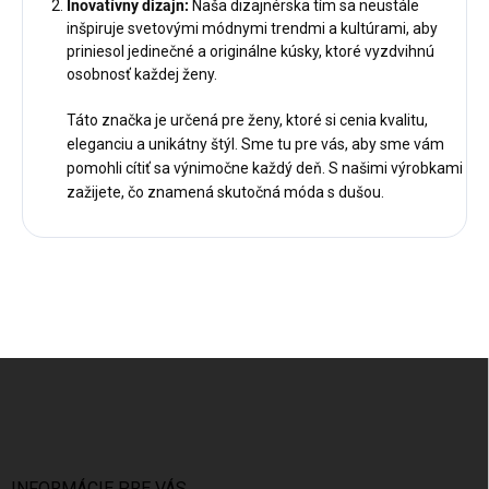
Inovatívny dizajn:
Naša dizajnérska tím sa neustále
inšpiruje svetovými módnymi trendmi a kultúrami, aby
priniesol jedinečné a originálne kúsky, ktoré vyzdvihnú
osobnosť každej ženy.
Táto
značka je určená pre ženy, ktoré si cenia kvalitu,
eleganciu a unikátny štýl. Sme tu pre vás, aby sme vám
pomohli cítiť sa výnimočne každý deň. S našimi výrobkami
zažijete, čo znamená skutočná móda s dušou.
Z
á
p
ä
t
INFORMÁCIE PRE VÁS