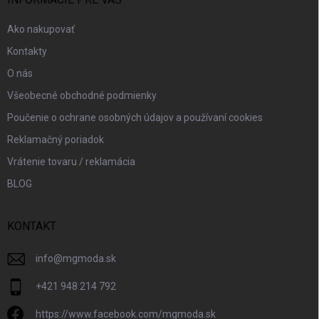
i
e
Ako nakupovať
Kontakty
O nás
Všeobecné obchodné podmienky
Poučenie o ochrane osobných údajov a používaní cookies
Reklamačný poriadok
Vrátenie tovaru / reklamácia
BLOG
KONTAKT
info
@
mgmoda.sk
+421 948 214 792
https://www.facebook.com/mgmoda.sk