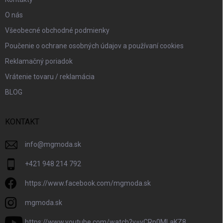
O nás
Všeobecné obchodné podmienky
Poučenie o ochrane osobných údajov a používaní cookies
Reklamačný poriadok
Vrátenie tovaru / reklamácia
BLOG
KONTAKT
info
@
mgmoda.sk
+421 948 214 792
https://www.facebook.com/mgmoda.sk
mgmoda.sk
https://www.youtube.com/watch?v=vCRp0MLaKZ8