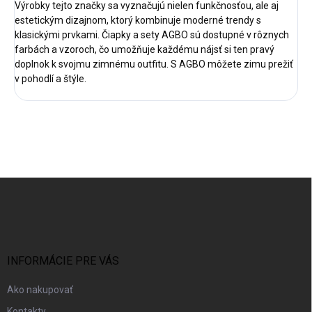
Výrobky tejto značky sa vyznačujú nielen funkčnosťou, ale aj
estetickým dizajnom, ktorý kombinuje moderné trendy s
klasickými prvkami. Čiapky a sety AGBO sú dostupné v rôznych
farbách a vzoroch, čo umožňuje každému nájsť si ten pravý
doplnok k svojmu zimnému outfitu. S AGBO môžete zimu prežiť
v pohodlí a štýle.
Z
á
p
ä
t
i
INFORMÁCIE PRE VÁS
e
Ako nakupovať
Kontakty