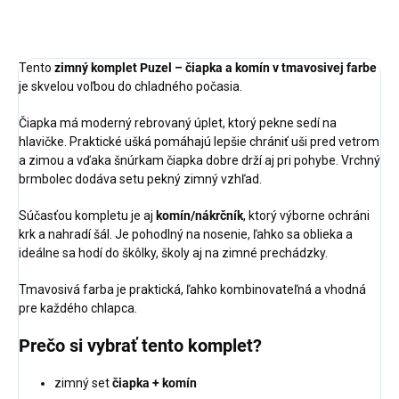
OPÝTAŤ SA
STRÁŽIŤ
Tento
zimný komplet Puzel – čiapka a komín v tmavosivej farbe
je skvelou voľbou do chladného počasia.
Čiapka má moderný rebrovaný úplet, ktorý pekne sedí na
hlavičke. Praktické ušká pomáhajú lepšie chrániť uši pred vetrom
a zimou a vďaka šnúrkam čiapka dobre drží aj pri pohybe. Vrchný
brmbolec dodáva setu pekný zimný vzhľad.
Súčasťou kompletu je aj
komín/nákrčník
, ktorý výborne ochráni
krk a nahradí šál. Je pohodlný na nosenie, ľahko sa oblieka a
ideálne sa hodí do škôlky, školy aj na zimné prechádzky.
Tmavosivá farba je praktická, ľahko kombinovateľná a vhodná
pre každého chlapca.
Prečo si vybrať tento komplet?
zimný set
čiapka + komín