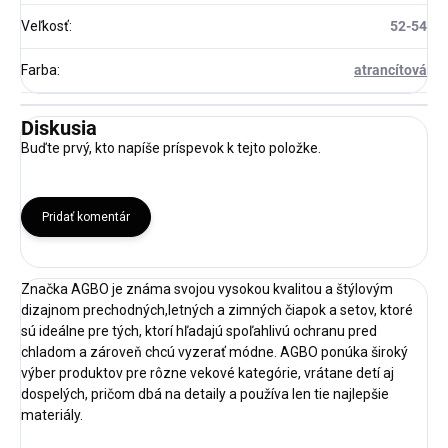
Veľkosť
:
52-54
Farba
:
atrancítová
Diskusia
Buďte prvý, kto napíše príspevok k tejto položke.
Pridať komentár
Značka AGBO je známa svojou vysokou kvalitou a štýlovým
dizajnom prechodných,letných a zimných čiapok a setov, ktoré
sú ideálne pre tých, ktorí hľadajú spoľahlivú ochranu pred
chladom a zároveň chcú vyzerať módne. AGBO ponúka široký
výber produktov pre rôzne vekové kategórie, vrátane detí aj
dospelých, pričom dbá na detaily a používa len tie najlepšie
materiály.