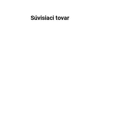
Súvisiaci tovar
21517/XS
Korzetová midi sukienka
Dá
Vivienne – elegantná a
šat
ženská 641-2
ro
63,50 €
26
51,63 € bez DPH
21,