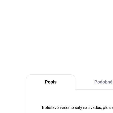
Detail
Veľkosť: XS,S,M,L,XL Doba
Veľ
dodania: 5-7 pracovných dní
pra
Elegantná korzetová midi
mid
sukienka s...
a...
Bordová
Bežová
Mäto
Popis
Podobné 
Trblietavé večerné šaty na svadbu, ples 