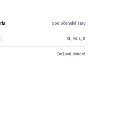
ria
:
Spoločenské šaty
ť
:
XL, M, L, S
Bežová
,
Modrá