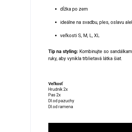
dĺžka po zem
ideálne na svadbu, ples, oslavu al
veľkosti S, M, L, XL
Tip na styling:
Kombinujte so sandálkami
ruky, aby vynikla trblietavá látka šiat.
Veľkosť
Hrudník 2x
Pas 2x
Dl.od pazuchy
Dl.od ramena