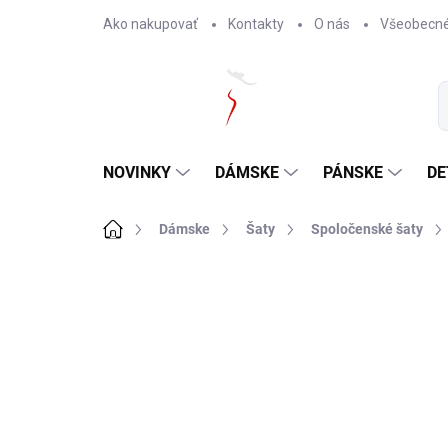
Prejsť
Ako nakupovať
Kontakty
O nás
Všeobecné
na
obsah
NOVINKY
DÁMSKE
PÁNSKE
DE
Domov
Dámske
Šaty
Spoločenské šaty
Neohodnotené
Podrobnosti hodnotenia