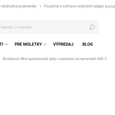
 obchodné podmienky
Poučenie o ochrane osobných údajov a použ
Hľadať
TI
PRE MOLETKY
VÝPREDAJ
BLOG
Brokátové dlhé spoločenské šaty s viazaním na ramenách 405-5
ZNAČKA:
NUMOCO
78,90 €
64,15 € bez DPH
Jednotková
BEŽ
FARBA
cena: