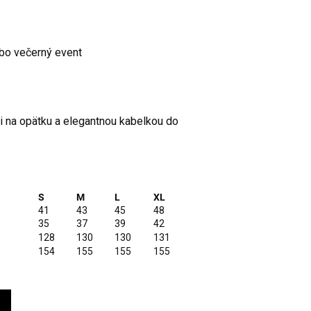
ebo večerný event
 na opätku a elegantnou kabelkou do
S
M
L
XL
41
43
45
48
35
37
39
42
128
130
130
131
154
155
155
155