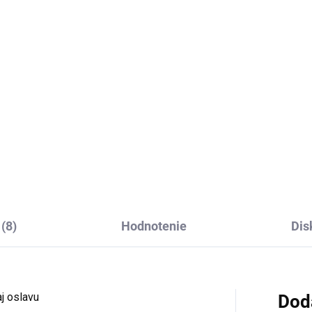
Detai
Detail
Veľkosť UNI Doba dodania: 5-
pracovných dní Štýlové dám
kosť UNI Doba dodania: 5-7
šaty s vrchom v štýle vesty a..
covných dní Štýlové dámske
i šaty s moderným riasením
Bežová
vá
(8)
Hodnotenie
Dis
aj oslavu
Dod