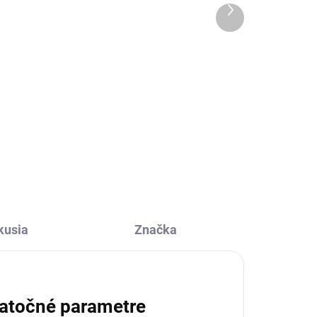
l
Ďalší
produkt
Detail
7
ske
Veľkosť UNI Doba dodania: 5-7
.
pracovných dní Elegantné
dámske šaty zo šifónu s
plisovanou...
Bežová
Čierna
Morská
kusia
Značka
atočné parametre