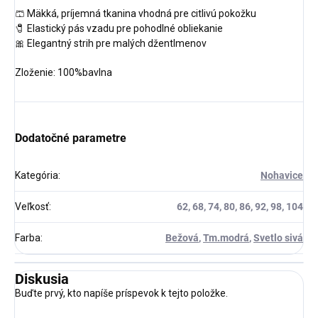
🩳 Mäkká, príjemná tkanina vhodná pre citlivú pokožku
🧷 Elastický pás vzadu pre pohodlné obliekanie
🎀 Elegantný strih pre malých džentlmenov
Zloženie: 100%bavlna
Dodatočné parametre
Kategória
:
Nohavice
Veľkosť
:
62, 68, 74, 80, 86, 92, 98, 104
Farba
:
Bežová
,
Tm.modrá
,
Svetlo sivá
Diskusia
Buďte prvý, kto napíše príspevok k tejto položke.