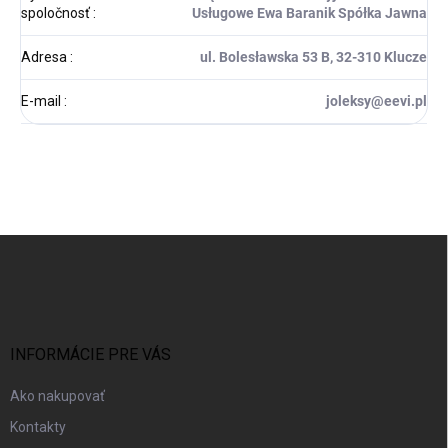
spoločnosť
:
Usługowe Ewa Baranik Spółka Jawna
Adresa
:
ul. Bolesławska 53 B, 32-310 Klucze
E-mail
:
joleksy@eevi.pl
Z
á
p
ä
t
i
INFORMÁCIE PRE VÁS
e
Ako nakupovať
Kontakty