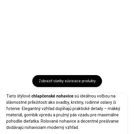
Veľkosť: 62,68,74,80,86 Doba
Veľkosť 68,74,86 Doba dodania:
dodania: 5-7 pracovných dní
5-7 pracovných dní Štýlové
Štýlové detské sako pre...
detské nohavice s károvaným
vzorom a...
Atrancítová
Hnedá
Zobraziť všetky súvisiace produkty
Tieto štýlové
chlapčenské nohavice
sú ideálnou voľbou na
slávnostné príležitosti ako svadby, krstiny, rodinné oslavy či
fotenie. Elegantný vzhľad dopĺňajú praktické detaily – mäkký
materiál, gombík vpredu a pružný pás vzadu pre maximálne
pohodlie dieťatka. Rolované nohavice a decentné prešívanie
dodávajú nohaviciam moderný vzhľad.