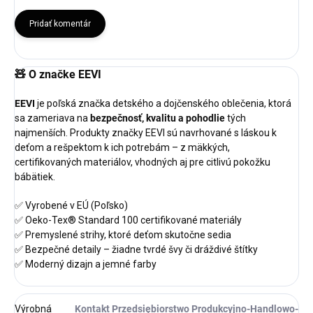
Pridať komentár
🧸
O značke EEVI
EEVI
je poľská značka detského a dojčenského oblečenia, ktorá
sa zameriava na
bezpečnosť, kvalitu a pohodlie
tých
najmenších. Produkty značky EEVI sú navrhované s láskou k
deťom a rešpektom k ich potrebám – z mäkkých,
certifikovaných materiálov, vhodných aj pre citlivú pokožku
bábätiek.
✅ Vyrobené v EÚ (Poľsko)
✅ Oeko-Tex® Standard 100 certifikované materiály
✅ Premyslené strihy, ktoré deťom skutočne sedia
✅ Bezpečné detaily – žiadne tvrdé švy či dráždivé štítky
✅ Moderný dizajn a jemné farby
Výrobná
Kontakt Przedsiębiorstwo Produkcyjno-Handlowo-