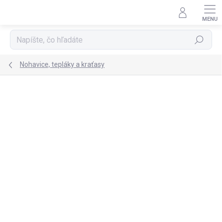
Prejsť
na
obsah
Hľadať
Nohavice, tepláky a kraťasy
Podrobnosti hodnotenia
Neohodnotené
ZNAČKA:
EEVI