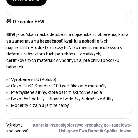
🧸
O značke EEVI
EEVI
je poľská značka detského a dojčenského oblečenia, ktorá
sa zameriava na
bezpečnosť, kvalitu a pohodlie
tých
najmenších. Produkty značky EEVI sú navrhované s láskou k
deťom a rešpektom k ich potrebám – z mäkkých,
certifikovaných materiálov, vhodných aj pre citlivú pokožku
bábätiek.
✅ Vyrobené v EÚ (Poľsko)
✅ Oeko-Tex® Standard 100 certifikované materiály
✅ Premyslené strihy, ktoré deťom skutočne sedia
✅ Bezpečné detaily – žiadne tvrdé švy či dráždivé štítky
✅ Moderný dizajn a jemné farby
Výrobná
Kontakt Przedsiębiorstwo Produkcyjno-Handlowo-
spoločnosť
:
Usługowe Ewa Baranik Spółka Jawna