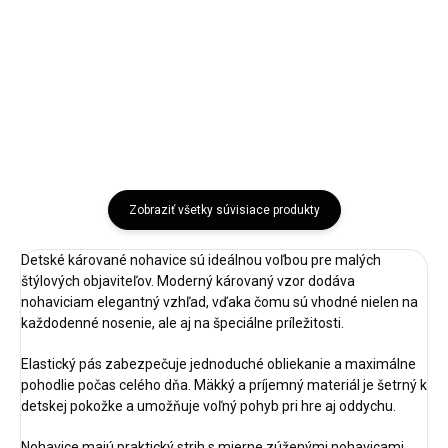
Štýlové detské sako pre...
Štýlové detské sako pre...
Atrancítová
Jeansová
Zobraziť všetky súvisiace produkty
Detské kárované nohavice sú ideálnou voľbou pre malých
štýlových objaviteľov. Moderný károvaný vzor dodáva
nohaviciam elegantný vzhľad, vďaka čomu sú vhodné nielen na
každodenné nosenie, ale aj na špeciálne príležitosti.
Elastický pás zabezpečuje jednoduché obliekanie a maximálne
pohodlie počas celého dňa. Mäkký a príjemný materiál je šetrný k
detskej pokožke a umožňuje voľný pohyb pri hre aj oddychu.
Nohavice majú praktický strih s mierne zúženými nohavicami,