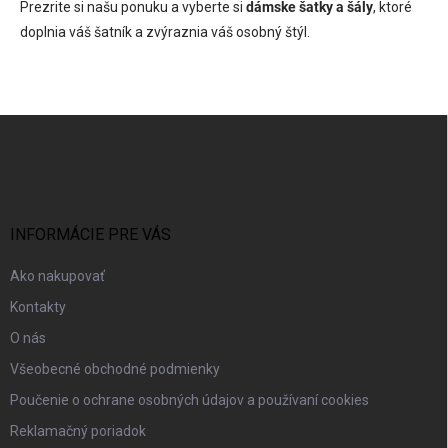
Prezrite si našu ponuku a vyberte si
dámske šatky a šály
, ktoré
doplnia váš šatník a zvýraznia váš osobný štýl.
Z
á
p
ä
t
i
INFORMÁCIE PRE VÁS
e
Ako nakupovať
Kontakty
O nás
Všeobecné obchodné podmienky
Poučenie o ochrane osobných údajov a používaní cookies
Reklamačný poriadok