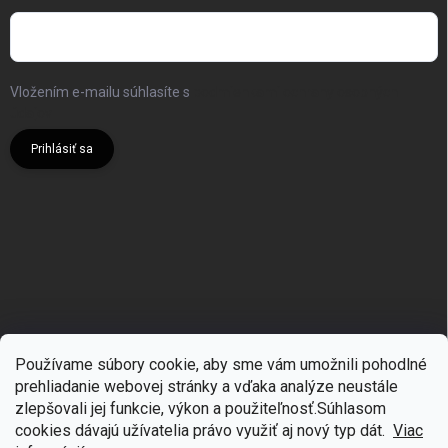
Vložením e-mailu súhlasíte s
podmienkami ochrany osobných
údajov
Prihlásiť sa
Používame súbory cookie, aby sme vám umožnili pohodlné
prehliadanie webovej stránky a vďaka analýze neustále
zlepšovali jej funkcie, výkon a použiteľnosť.S
úhlasom
🎁
Získajte 7 % zľavu na prvý nákup
cookies dávajú užívatelia právo využiť aj nový typ dát.
Viac