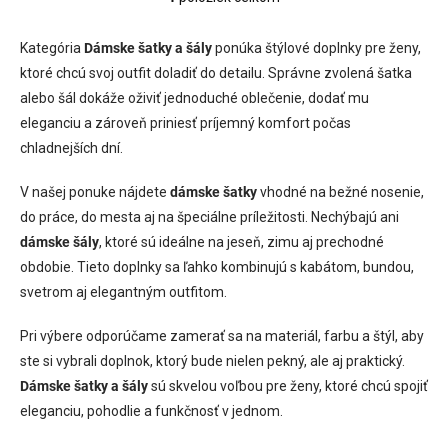
O
v
l
Kategória
Dámske šatky a šály
ponúka štýlové doplnky pre ženy,
á
ktoré chcú svoj outfit doladiť do detailu. Správne zvolená šatka
d
alebo šál dokáže oživiť jednoduché oblečenie, dodať mu
a
c
eleganciu a zároveň priniesť príjemný komfort počas
i
chladnejších dní.
e
p
V našej ponuke nájdete
dámske šatky
vhodné na bežné nosenie,
r
v
do práce, do mesta aj na špeciálne príležitosti. Nechýbajú ani
k
dámske šály
, ktoré sú ideálne na jeseň, zimu aj prechodné
y
obdobie. Tieto doplnky sa ľahko kombinujú s kabátom, bundou,
v
ý
svetrom aj elegantným outfitom.
p
i
Pri výbere odporúčame zamerať sa na materiál, farbu a štýl, aby
s
ste si vybrali doplnok, ktorý bude nielen pekný, ale aj praktický.
u
Dámske šatky a šály
sú skvelou voľbou pre ženy, ktoré chcú spojiť
eleganciu, pohodlie a funkčnosť v jednom.