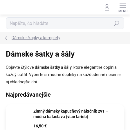
Prejsť
na
obsah
Hľadať
Dámske čiapky a komplety
Dámske šatky a šály
Objavte štýlové
dámske šatky a šály
, ktoré elegantne doplnia
každý outfit. Vyberte si módne doplnky na každodenné nosenie
aj chladnejšie dni.
Najpredávanejšie
Zimný dámsky kapucňový nákrčník 2v1 –
módna balaclava (viac farieb)
16,50 €