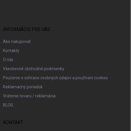
á
p
ä
t
i
INFORMÁCIE PRE VÁS
e
Ako nakupovať
Kontakty
O nás
Všeobecné obchodné podmienky
Poučenie o ochrane osobných údajov a používaní cookies
Reklamačný poriadok
Vrátenie tovaru / reklamácia
BLOG
KONTAKT