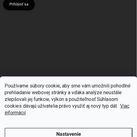
Prihlásiť sa
Používame súbory cookie, aby sme vám umožnili pohodlné
prehliadanie webovej stránky a vďaka analýze neustále
zlepšovali jej funkcie, výkon a použiteľnosť.S
úhlasom
🎁
Získajte 7 % zľavu na prvý nákup
cookies dávajú užívatelia právo využiť aj nový typ dát.
Viac
Copyright 2026
mgmoda.sk
. Všetky práva vyhradené.
Upraviť nastavenie
cookies
Prihláste sa k odberu noviniek
informácií
Vytvoril Shoptet
Nastavenie