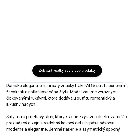
5-7 pracovných dní Elegantné
Bordová
dámske úpletové šaty s...
Bežová
Čierna
Hnedá
Mocca
Zobraziť všetky súvisiace produkty
Dámske elegantné mini šaty značky RUE PARIS sú stelesnením
ženskosti a sofistikovaného štýlu. Model zaujme výraznými
čipkovanými rukávmi, ktoré dodávajú outfitu romantický a
luxusný nádych.
Šaty majú priliehavý strih, ktorý krásne zvýrazní siluetu, zatiaľ čo
prekladaný dizajn a ozdobný kovový detail v páse pôsobia
moderne a elegantne. Jemné riasenie a asymetrický spodný