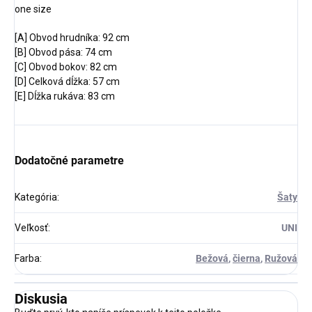
one size
[A] Obvod hrudníka: 92 cm
[B] Obvod pása: 74 cm
[C] Obvod bokov: 82 cm
[D] Celková dĺžka: 57 cm
[E] Dĺžka rukáva: 83 cm
Dodatočné parametre
Kategória
:
Šaty
Veľkosť
:
UNI
Farba
:
Bežová
,
čierna
,
Ružová
Diskusia