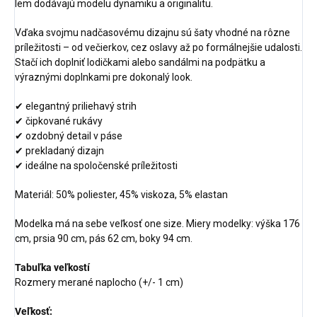
lem dodávajú modelu dynamiku a originalitu.
Vďaka svojmu nadčasovému dizajnu sú šaty vhodné na rôzne
príležitosti – od večierkov, cez oslavy až po formálnejšie udalosti.
Stačí ich doplniť lodičkami alebo sandálmi na podpätku a
výraznými doplnkami pre dokonalý look.
✔ elegantný priliehavý strih
✔ čipkované rukávy
✔ ozdobný detail v páse
✔ prekladaný dizajn
✔ ideálne na spoločenské príležitosti
Materiál:
50% poliester, 45% viskoza, 5% elastan
Modelka má na sebe veľkosť one size. Miery modelky: výška 176
cm, prsia 90 cm, pás 62 cm, boky 94 cm.
Tabuľka veľkostí
Rozmery merané naplocho (+/- 1 cm)
Veľkosť: