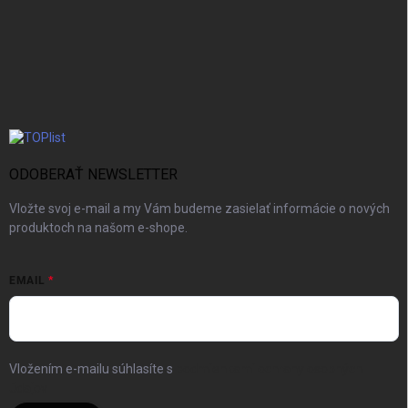
ODOBERAŤ NEWSLETTER
Vložte svoj e-mail a my Vám budeme zasielať informácie o nových
produktoch na našom e-shope.
EMAIL
Vložením e-mailu súhlasíte s
podmienkami ochrany osobných
údajov