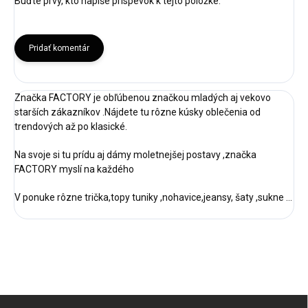
Buďte prvý, kto napíše príspevok k tejto položke.
Pridať komentár
Značka FACTORY je obľúbenou značkou mladých aj vekovo
starších zákazníkov .Nájdete tu rôzne kúsky oblečenia od
trendových až po klasické.
Na svoje si tu prídu aj dámy moletnejšej postavy ,značka
FACTORY myslí na každého
V ponuke rôzne trička,topy tuniky ,nohavice,jeansy, šaty ,sukne ...
Z