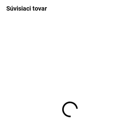
Súvisiaci tovar
SKLADOM
SALECODE:ZLAVA10:10:%
Dámske šaty MILONA
Dámske úpletové šaty s
MAROON
asymetrickým strihom a
ozdobnou sponou
25,60 €
34,80 €
20,81 € bez DPH
28,29 € bez DPH
Detail
Detail
Veľkosť: M Doba dodania: do 3
pracovných dní
Veľkosť S/M, L/XL Doba dodania: