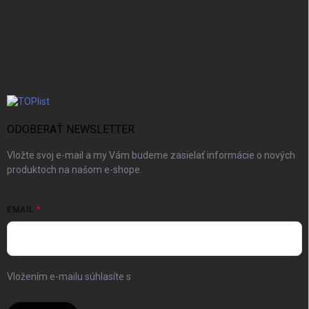
ODOBERAŤ NEWSLETTER
Vložte svoj e-mail a my Vám budeme zasielať informácie o nových
produktoch na našom e-shope.
EMAIL
Vložením e-mailu súhlasíte s
podmienkami ochrany osobných
údajov