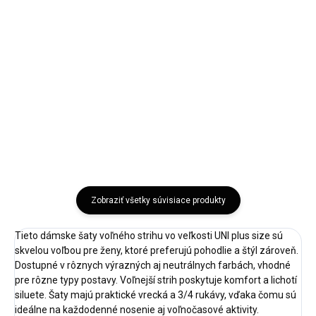
Veľkosť UNI Doba dodania: 5-7
Veľkosť UNI Doba dodania: 5-7
pracovných dní Elegantné mini
pracovných dní Pohodlné
šaty RUE PARIS s čipkovanými...
oversize šaty s krátkym rukávom
a voľným...
Bežová
Čierna
Ružová
Ružová
Fuksiová
Zobraziť všetky súvisiace produkty
Tieto dámske šaty voľného strihu vo veľkosti UNI plus size sú
skvelou voľbou pre ženy, ktoré preferujú pohodlie a štýl zároveň.
Dostupné v rôznych výrazných aj neutrálnych farbách, vhodné
pre rôzne typy postavy. Voľnejší strih poskytuje komfort a lichotí
siluete. Šaty majú praktické vrecká a 3/4 rukávy, vďaka čomu sú
ideálne na každodenné nosenie aj voľnočasové aktivity.