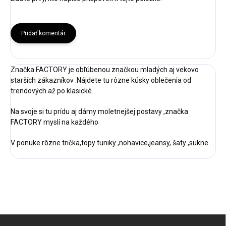
Pridať komentár
Značka FACTORY je obľúbenou značkou mladých aj vekovo
starších zákazníkov .Nájdete tu rôzne kúsky oblečenia od
trendových až po klasické.
Na svoje si tu prídu aj dámy moletnejšej postavy ,značka
FACTORY myslí na každého
V ponuke rôzne trička,topy tuniky ,nohavice,jeansy, šaty ,sukne ...
Z