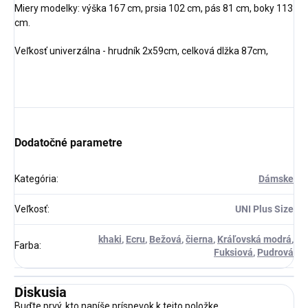
Miery modelky: výška 167 cm, prsia 102 cm, pás 81 cm, boky 113
cm.
Veľkosť univerzálna - hrudník 2x59cm, celková dlžka 87cm,
Dodatočné parametre
Kategória
:
Dámske
Veľkosť
:
UNI Plus Size
khaki
,
Ecru
,
Bežová
,
čierna
,
Kráľovská modrá
,
Farba
:
Fuksiová
,
Pudrová
Diskusia
Buďte prvý, kto napíše príspevok k tejto položke.