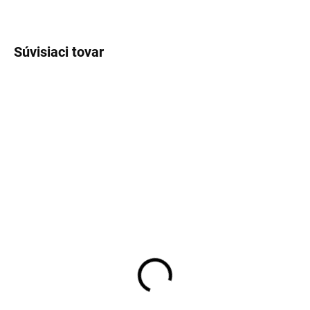
OPÝTAŤ SA
STRÁŽIŤ
Súvisiaci tovar
Dámske elegantné mini
Dámske voľné šaty
šaty s čipkovanými
oversize s krátkym
rukávmi RUE PARIS
rukávom a náhrdelníkom
29,80 €
16,70 €
24,23 € bez DPH
13,58 € bez DPH
Detail
Detail