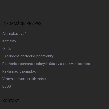
á
p
ä
t
i
INFORMÁCIE PRE VÁS
e
Ako nakupovať
Kontakty
O nás
Všeobecné obchodné podmienky
Poučenie o ochrane osobných údajov a používaní cookies
Reklamačný poriadok
Vrátenie tovaru / reklamácia
BLOG
KONTAKT