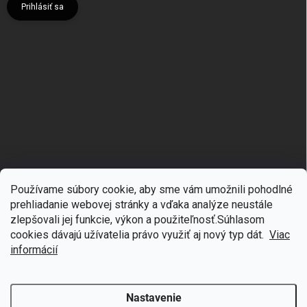
Prihlásiť sa
Používame súbory cookie, aby sme vám umožnili pohodlné
prehliadanie webovej stránky a vďaka analýze neustále
zlepšovali jej funkcie, výkon a použiteľnosť.S
úhlasom
🎁
Získajte 7 % zľavu na prvý nákup
cookies dávajú užívatelia právo využiť aj nový typ dát.
Viac
Copyright 2026
mgmoda.sk
. Všetky práva vyhradené.
Upraviť nastavenie
cookies
Prihláste sa k odberu noviniek
informácií
Vytvoril Shoptet
Nastavenie
Odstúpiť od zmluvy