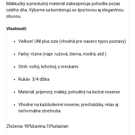
Mäkkučký a priedušný materiál zabezpečuje pohodlie počas
celého dňa. Výborne sa kombinujú so športovou aj elegantnou
obuvou.
Vlastnosti:
Veľkosť: UNI plus size (vhodná pre viacero typov postavy)
Farby: rôzne (napr. ružová, čierna, modrá, atď.)
Strih: voľný, lichotivý, s vreckami
Rukáv: 3/4 dĺžka
Materiál: príjemný, mäkký, pohodlný na bežné nosenie
Vhodné na každodenné nosenie, prechádzky, relax aj
neformálne stretnutia
Zloženia: 90%bavlna,10%elastan