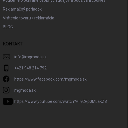
Poučenie o ochrane osobných údajov a používaní cookies
Reklamačný poriadok
Vrátenie tovaru / reklamácia
BLOG
KONTAKT
info
@
mgmoda.sk
+421 948 214 792
https://www.facebook.com/mgmoda.sk
mgmoda.sk
https://www.youtube.com/watch?v=vCRp0MLaKZ8