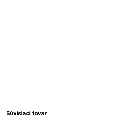
MOŽNOSTI DORUČENIA
−
+
Pridať do košíka
Veľkosť UNI MOLETKA
Doba dodania:
5-7 pracovných dní
DETAILNÉ INFORMÁCIE
OPÝTAŤ SA
STRÁŽIŤ
Súvisiaci tovar