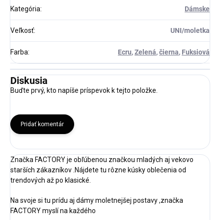
Kategória
:
Dámske
Veľkosť
:
UNI/moletka
Farba
:
Ecru
,
Zelená
,
čierna
,
Fuksiová
Diskusia
Buďte prvý, kto napíše príspevok k tejto položke.
Pridať komentár
Značka FACTORY je obľúbenou značkou mladých aj vekovo
starších zákazníkov .Nájdete tu rôzne kúsky oblečenia od
trendových až po klasické.
Na svoje si tu prídu aj dámy moletnejšej postavy ,značka
FACTORY myslí na každého