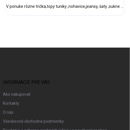
V ponuke rôzne trička,topy tuniky ,nohavice,jeansy, šaty ,sukne ...
Z
á
p
ä
t
i
INFORMÁCIE PRE VÁS
e
Ako nakupovať
Kontakty
O nás
Všeobecné obchodné podmienky