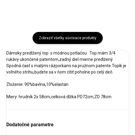
Zobraziť všetky súvisiace produkty
Dámsky predlžený top s módnou potlačou . Top mám 3/4
rukávy ukončené patentom,zadný diel mierne predlžený.
Spodná časť s malými rázporkami na pružnom patente.Topík je
voľného strihu,budete sa v ňom cítiť poholne po celý deň.
Zloženie: 90%bavlna,10%elastan
Miery: hrudník 2x 58cm,celková dlžka PD72cm,ZD 78cm
Dodatočné parametre