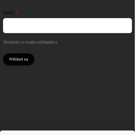
EMAIL
Vložením e-mailu súhlasíte s
podmienkami ochrany osobných
údajov
Prihlásiť sa