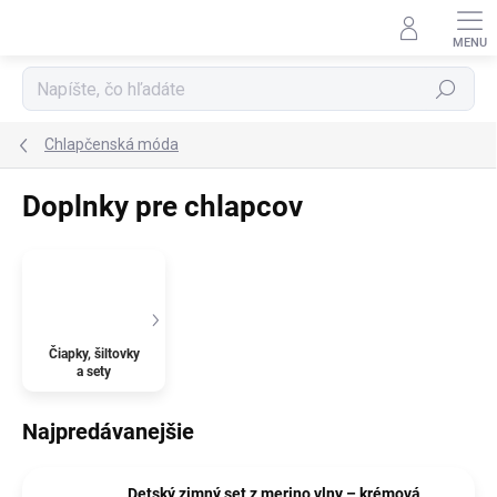
Prejsť
na
obsah
Hľadať
Chlapčenská móda
Doplnky pre chlapcov
Čiapky, šiltovky
a sety
Najpredávanejšie
Detský zimný set z merino vlny – krémová