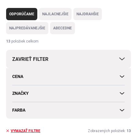
R
a
ODPORÚČAME
NAJLACNEJŠIE
NAJDRAHŠIE
d
e
NAJPREDÁVANEJŠIE
ABECEDNE
n
i
13
položiek celkom
e
p
ZAVRIEŤ FILTER
r
o
d
CENA
u
k
t
ZNAČKY
o
v
FARBA
Zobrazených položiek:
13
VYMAZAŤ FILTRE