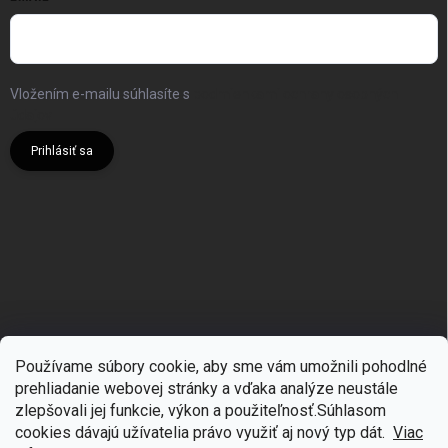
Vložením e-mailu súhlasíte s
podmienkami ochrany osobných
údajov
Prihlásiť sa
Používame súbory cookie, aby sme vám umožnili pohodlné
prehliadanie webovej stránky a vďaka analýze neustále
zlepšovali jej funkcie, výkon a použiteľnosť.S
úhlasom
🎁
Získajte 7 % zľavu na prvý nákup
cookies dávajú užívatelia právo využiť aj nový typ dát.
Viac