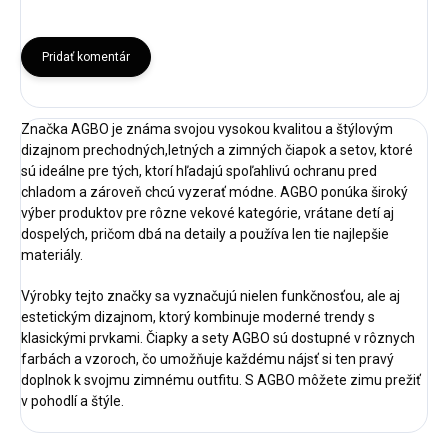
Pridať komentár
Značka AGBO je známa svojou vysokou kvalitou a štýlovým
dizajnom prechodných,letných a zimných čiapok a setov, ktoré
sú ideálne pre tých, ktorí hľadajú spoľahlivú ochranu pred
chladom a zároveň chcú vyzerať módne. AGBO ponúka široký
výber produktov pre rôzne vekové kategórie, vrátane detí aj
dospelých, pričom dbá na detaily a používa len tie najlepšie
materiály.
Výrobky tejto značky sa vyznačujú nielen funkčnosťou, ale aj
estetickým dizajnom, ktorý kombinuje moderné trendy s
klasickými prvkami. Čiapky a sety AGBO sú dostupné v rôznych
farbách a vzoroch, čo umožňuje každému nájsť si ten pravý
doplnok k svojmu zimnému outfitu. S AGBO môžete zimu prežiť
v pohodlí a štýle.