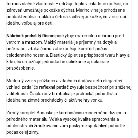
termoizolačné vlastnosti – udržuje teplo v chladnom počasí, no
zároveň umožňuje pokožke dýchať. Merino vlna je prirodzene
antibakteriálna, mäkká a šetrná k citlivej pokožke, čo z nej robí
ideálnu voľbu aj pre deti.
Nákrčník podsšitý flísom
poskytuje maximálnu ochranu pred
vetrom a mrazom. Mäkký materiál je príjemný na dotyk a
neškriabe, vďaka čomu zabezpečuje komfort počas
celodenného nosenia. Elastický úplet sa prispôsobí tvaru hlavy a
krku, čo umožňuje jednoduché obliekanie aj dokonalé
prispôsobenie.
Moderný vzor v prúžkoch a vrkočoch dodáva setu elegantný
vzhľad, zatiaľ čo
reflexná potlač
zvyšuje bezpečnosť pri zníženej
viditeľnosti. Čiapka bez brmbolca je praktická, pohodlná a
ideálna na zimné prechádzky či aktívne hry vonku.
Zimný komplet Banasko je kombináciou moderného dizajnu a
prírodného materiálu. Vďaka vysokej kvalite spracovania a
odolnosti voči žmolkovaniu vám poskytne spoľahlivé pohodlie
počas celej zimy.