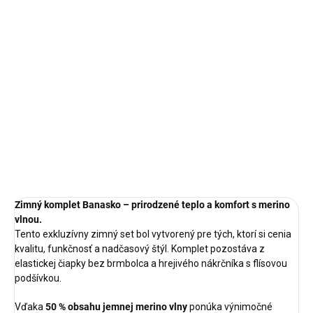
DETAILNÉ INFORMÁCIE
OPÝTAŤ SA
STRÁŽIŤ
Zimný komplet Banasko – prirodzené teplo a komfort s merino
vlnou.
Tento exkluzívny zimný set bol vytvorený pre tých, ktorí si cenia
kvalitu, funkčnosť a nadčasový štýl. Komplet pozostáva z
elastickej čiapky bez brmbolca a hrejivého nákrčníka s flísovou
podšívkou.
Vďaka
50 % obsahu jemnej merino vlny
ponúka výnimočné