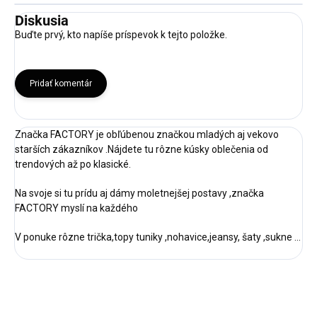
Diskusia
Buďte prvý, kto napíše príspevok k tejto položke.
Pridať komentár
Značka FACTORY je obľúbenou značkou mladých aj vekovo
starších zákazníkov .Nájdete tu rôzne kúsky oblečenia od
trendových až po klasické.
Na svoje si tu prídu aj dámy moletnejšej postavy ,značka
FACTORY myslí na každého
V ponuke rôzne trička,topy tuniky ,nohavice,jeansy, šaty ,sukne ...