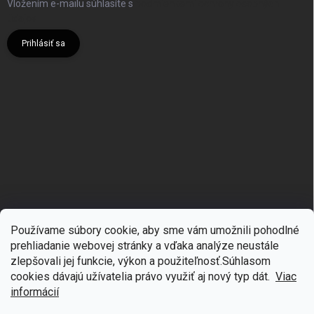
Vložením e-mailu súhlasíte s
podmienkami ochrany osobných
údajov
Prihlásiť sa
Používame súbory cookie, aby sme vám umožnili pohodlné
prehliadanie webovej stránky a vďaka analýze neustále
zlepšovali jej funkcie, výkon a použiteľnosť.S
úhlasom
🎁
Získajte 7 % zľavu na prvý nákup
cookies dávajú užívatelia právo využiť aj nový typ dát.
Viac
Copyright 2026
mgmoda.sk
. Všetky práva vyhradené.
Upraviť nastavenie
cookies
Prihláste sa k odberu noviniek
informácií
Vytvoril Shoptet