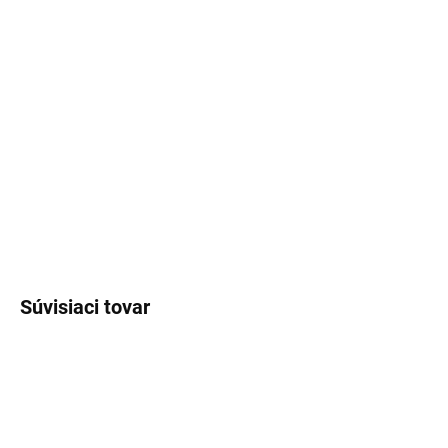
MOŽNOSTI DORUČENIA
−
+
Pridať do košíka
Veľkosť XL,XXL,3XL
DETAILNÉ INFORMÁCIE
OPÝTAŤ SA
STRÁŽIŤ
Súvisiaci tovar
NOVINKA