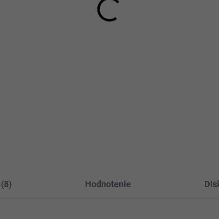
,50 €
39,43 € bez DPH
42 € bez DPH
Detai
Detail
Veľkosť S/M, L/XL Doba doda
5-7 pracovných dní Štýlové
kosť: UNI Doba dodania: 5-7
dámske sako z kvalitnej eko
covných dní Elegantná
v...
ka blúzka s flitrami a
obnou...
Čierna
Hnedá
Karamelová
na
(8)
Hodnotenie
Dis