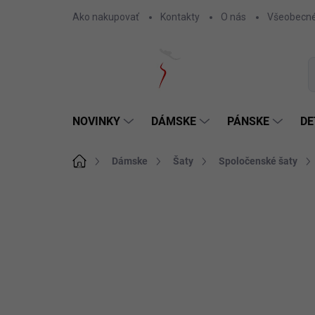
Prejsť
Ako nakupovať
Kontakty
O nás
Všeobecné
na
obsah
NOVINKY
DÁMSKE
PÁNSKE
DE
Domov
Dámske
Šaty
Spoločenské šaty
Neohodnotené
Podrobnosti hodnotenia