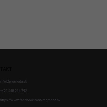
TAKT
info
@
mgmoda.sk
+421 948 214 792
https://www.facebook.com/mgmoda.sk