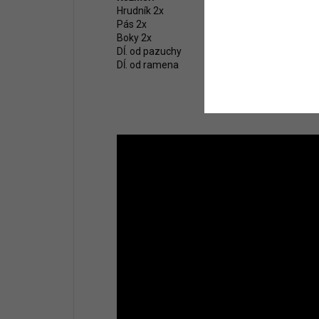
Hrudník 2x
Pás 2x
Boky 2x
Dĺ. od pazuchy
Dĺ. od ramena