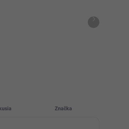
RUE PARIS
31,80 €
25,85 € bez DPH
l
Ďalší
produkt
Detail
nia:
Veľkosť: S, M, L, XL Doba dodania:
kože
5-7 pracovných dní Elegantné
dámske sako je štýlový a...
Bordová
Bežová
Hnedá
Mocca
Olivová
kusia
Značka