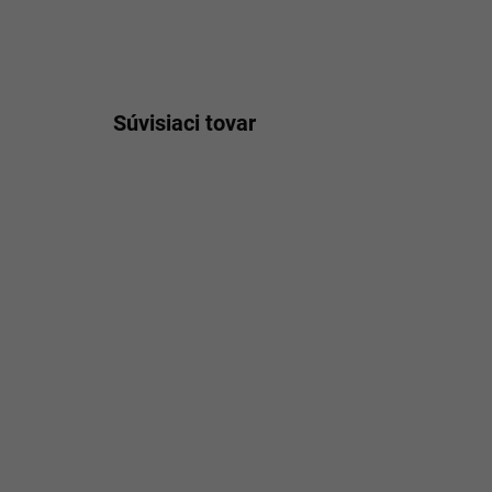
Súvisiaci tovar
22039/BOR
Elegantné dámske sako
Ele
RUE PARIS s čipkovým
bl
lemom
sp