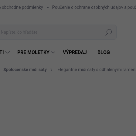
 obchodné podmienky
Poučenie o ochrane osobných údajov a použ
Hľadať
TI
PRE MOLETKY
VÝPREDAJ
BLOG
Spoločenské midi šaty
Elegantné midi šaty s odhalenými rame
ZNAČKA:
NUMOCO
33,80 €
27,48 € bez DPH
Jednotková
BOR
cena:
FARBA