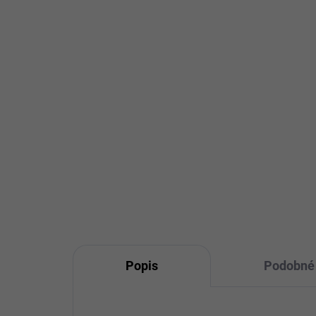
37,50 €
32
30,49 € bez DPH
26,
Detail
Veľkosť: UNI Doba dodania: 5-7
Veľ
pracovných dní Štýlové dámske
pra
sako RUE PARIS s jemným
dáms
čipkovým...
ozd
Bordová
Čierna
Hnedá
Čier
Popis
Podobné 