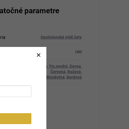
atočné parametre
ria
:
Spoločenské midi šaty
ť
:
UNI
Ecru
,
Tm.modrá
,
čierna
,
Červená
,
Ružová
,
Blankytná
,
Bordová