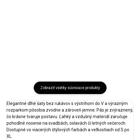
Veľkosť UNI Doba dodania: 5-7
Veľkosť UNI Doba dodania: 5-7
pracovných dní Štýlové dámske
pracovných dní Elegantné
midi šaty s moderným riasením
dámske midi šaty s voľným
a...
strihom,...
Mätová
Biela
Bežová
Ružová
Mocca
Zobraziť všetky súvisiace produkty
Elegantné dlhé šaty bez rukávov s výstrihom do V a výrazným
rozparkom pôsobia zvodne a zároveň jemne. Pás je zvýraznený,
čo krásne tvaruje postavu. Ľahký a vzdušný materiál zaručuje
pohodlné nosenie na svadbách, oslavách či letných večeroch.
Dostupné vo viacerých štýlových farbách a veľkostiach od S po
XL.