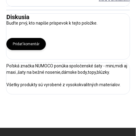
Diskusia
Buďte prvý, kto napíše príspevok k tejto položke.
Pridať komentár
Poľská značka NUMOCO ponúka spoločenské šaty - mini,midi aj
maxi ,šaty na bežné nosenie,dámske body,topy,blúzky.
Všetky produkty sú vyrobené z vysokokvalitných materialov.
Z