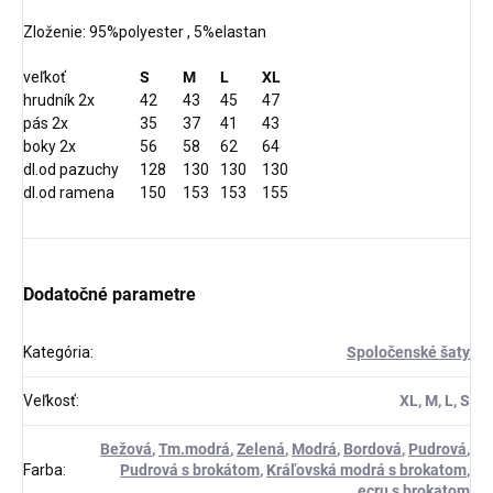
Zloženie: 95%polyester , 5%elastan
veľkoť
S
M
L
XL
hrudník 2x
42
43
45
47
pás 2x
35
37
41
43
boky 2x
56
58
62
64
dl.od pazuchy
128
130
130
130
dl.od ramena
150
153
153
155
Dodatočné parametre
Kategória
:
Spoločenské šaty
Veľkosť
:
XL, M, L, S
Bežová
,
Tm.modrá
,
Zelená
,
Modrá
,
Bordová
,
Pudrová
,
Farba
:
Pudrová s brokátom
,
Kráľovská modrá s brokatom
,
ecru s brokatom