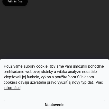
Prihlásiť sa
Používame súbory cookie, aby sme vám umožnili pohodlné
prehliadanie webovej stránky a vďaka analýze neustále
zlepšovali jej funkcie, výkon a použiteľnosť.S
úhlasom
🎁
Získajte 7 % zľavu na prvý nákup
cookies dávajú užívatelia právo využiť aj nový typ dát.
Viac
Copyright 2026
mgmoda.sk
. Všetky práva vyhradené.
Upraviť nastavenie
cookies
Prihláste sa k odberu noviniek
informácií
Vytvoril Shoptet
Nastavenie
Odstúpiť od zmluvy