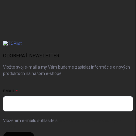
ODOBERAŤ NEWSLETTER
Vložte svoj e-mail a my Vám budeme zasielať informácie o nových
produktoch na našom e-shope.
EMAIL
Vložením e-mailu súhlasíte s
podmienkami ochrany osobných
údajov