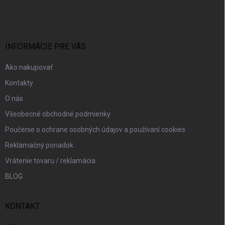
á
p
ä
t
i
INFORMÁCIE PRE VÁS
e
Ako nakupovať
Kontakty
O nás
Všeobecné obchodné podmienky
Poučenie o ochrane osobných údajov a používaní cookies
Reklamačný poriadok
Vrátenie tovaru / reklamácia
BLOG
KONTAKT