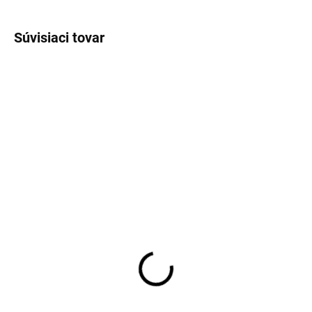
Súvisiaci tovar
Dámske elegantné midi
Dámske midi šaty s
šaty s riasením a
opaskom a balónovými
rozparkom
rukávmi
26,10 €
31,90 €
21,22 € bez DPH
25,93 € bez DPH
Detail
Detail