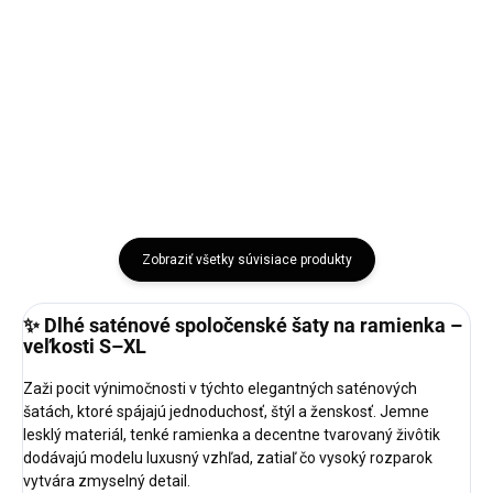
dodania: 5-7 pracovných dní
šaty s jemným vzorom, dlhým
Romantické dlhé dámske šaty s
rukávom a viazaním v páse.
jemnou...
Perfektný...
Svetlo
Ecru
Čierna
bežová
Zobraziť všetky súvisiace produkty
✨ Dlhé saténové spoločenské šaty na ramienka –
veľkosti S–XL
Zaži pocit výnimočnosti v týchto elegantných saténových
šatách, ktoré spájajú jednoduchosť, štýl a ženskosť. Jemne
lesklý materiál, tenké ramienka a decentne tvarovaný živôtik
dodávajú modelu luxusný vzhľad, zatiaľ čo vysoký rozparok
vytvára zmyselný detail.