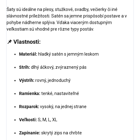
Šaty sú ideálne na plesy, stužkové, svadby, večierky či iné
slávnostné príležitosti. Satén sa jemne prispôsobí postave a v
pohybe nádherne splýva. Vďaka viacerým dostupným
veľkostiam sú vhodné pre rôzne typy postáv.
📌
Vlastnosti:
Materiál:
hladký satén s jemným leskom
Strih:
dlhý áčkový, zvýraznený pás
Výstrih:
rovný, jednoduchý
Ramienka:
tenké, nastaviteľné
Rozparok:
vysoký, na jednej strane
Veľkosti:
S, M, L, XL
Zapínanie:
skrytý zips na chrbte