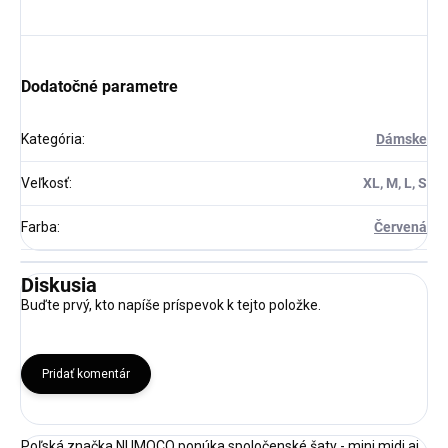
Dodatočné parametre
Kategória
:
Dámske
Veľkosť
:
XL, M, L, S
Farba
:
Červená
Diskusia
Buďte prvý, kto napíše príspevok k tejto položke.
Pridať komentár
Poľská značka NUMOCO ponúka spoločenské šaty - mini,midi aj