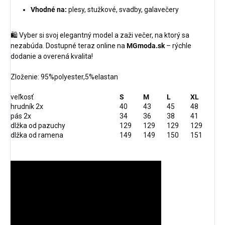
Vhodné na:
plesy, stužkové, svadby, galavečery
🛍️ Vyber si svoj elegantný model a zaži večer, na ktorý sa
nezabúda. Dostupné teraz online na
MGmoda.sk
– rýchle
dodanie a overená kvalita!
Zloženie: 95%polyester,5%elastan
veľkosť
S
M
L
XL
hrudník 2x
40
43
45
48
pás 2x
34
36
38
41
dlžka od pazuchy
129
129
129
129
dlžka od ramena
149
149
150
151