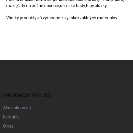
maxi ,šaty na bežné nosenie,dámske body,topy,blúzky.
Všetky produkty sú vyrobené z vysokokvalitných materialov.
Z
á
p
ä
t
i
INFORMÁCIE PRE VÁS
e
Ako nakupovať
Kontakty
O nás