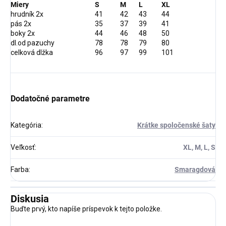
Miery
S
M
L
XL
hrudník 2x
41
42
43
44
pás 2x
35
37
39
41
boky 2x
44
46
48
50
dl.od pazuchy
78
78
79
80
celková dlžka
96
97
99
101
Dodatočné parametre
Kategória
:
Krátke spoločenské šaty
Veľkosť
:
XL, M, L, S
Farba
:
Smaragdová
Diskusia
Buďte prvý, kto napíše príspevok k tejto položke.