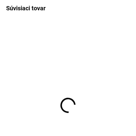
Súvisiaci tovar
Elegantné dámske sako
Elegantný krátky dámsky
RUE PARIS s čipkovým
kabátik RUE PARIS s
lemom
ozdobnými gombíkmi
37,50 €
40,60 €
30,49 € bez DPH
33,01 € bez DPH
Detail
Detail
Veľkosť: UNI Doba dodania: 5-7
Veľkosť S/M, L/XL Doba dodania: