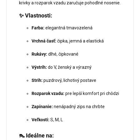
krivky a rozparok vzadu zaručuje pohodlné nosenie.
✨
Vlastnosti:
Farba:
elegantná tmavozelená
Vrchná časť:
čipka, jemná a elastická
Rukávy:
dlhé, čipkované
Výstrih:
do V, ženský a výrazný
Strih:
puzdrový, lichotivý postave
Rozparok vzadu:
pre lepší komfort pri chôdzi
Zapínanie:
nenápadný zips na chrbte
Veľkosti:
S, M, L
👠
Ideálne na: