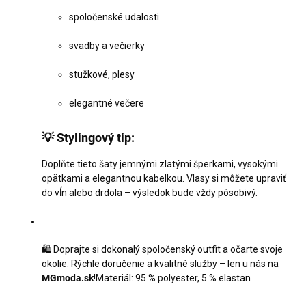
spoločenské udalosti
svadby a večierky
stužkové, plesy
elegantné večere
💡
Stylingový tip:
Doplňte tieto šaty jemnými zlatými šperkami, vysokými
opätkami a elegantnou kabelkou. Vlasy si môžete upraviť
do vĺn alebo drdola – výsledok bude vždy pôsobivý.
🛍️ Doprajte si dokonalý spoločenský outfit a očarte svoje
okolie. Rýchle doručenie a kvalitné služby – len u nás na
MGmoda.sk
!Materiál: 95 % polyester, 5 % elastan