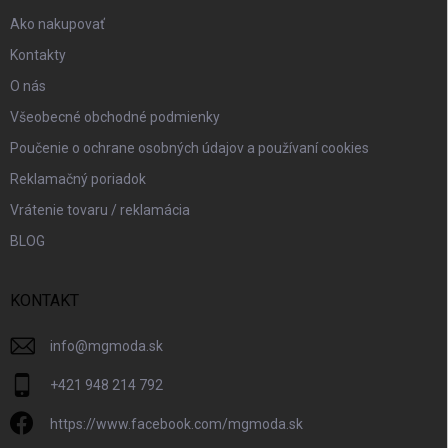
e
Ako nakupovať
Kontakty
O nás
Všeobecné obchodné podmienky
Poučenie o ochrane osobných údajov a používaní cookies
Reklamačný poriadok
Vrátenie tovaru / reklamácia
BLOG
KONTAKT
info
@
mgmoda.sk
+421 948 214 792
https://www.facebook.com/mgmoda.sk