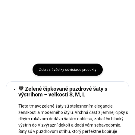
pracovných dní Štýlové dámske
5-7 pracovných dní Štýlový krátky
sako RUE PARIS s jemným
kabátik RUE PARIS z...
čipkovým...
Bežová
Čierna
Sivá
Hnedá
Mocca
Karamelová
Bordová
Čierna
Hnedá
Zobraziť všetky súvisiace produkty
💚 Zelené čipkované puzdrové šaty s
výstrihom – veľkosti S, M, L
Tieto tmavozelené šaty sú stelesnením elegancie,
ženskosti a moderného štýlu. Vrchná časť z jemnej čipky s
dlhým rukávom dodáva šatám noblesu, zatiaľ čo hlboký
výstrih do V zvýrazní dekolt a dodá vám sebavedomie.
Šaty sú v puzdrovom strihu, ktorý perfektne kopíruje