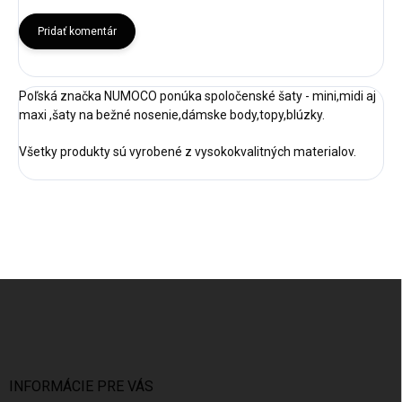
Pridať komentár
Poľská značka NUMOCO ponúka spoločenské šaty - mini,midi aj
maxi ,šaty na bežné nosenie,dámske body,topy,blúzky.
Všetky produkty sú vyrobené z vysokokvalitných materialov.
Z
á
p
ä
t
i
INFORMÁCIE PRE VÁS