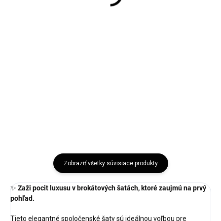
Detail
Veľkosť: XS,S,M,L,XL Doba
dodania: 5–7 pracovných dní
Veľkosť S/M, L/XL Doba dodania:
Elegantné dámske brokátové
5-7 pracovných dní Elegantné a
šaty s...
pohodlné basic šaty s krátkym...
Tm.modrá
Smaragdová
Biela
Zobraziť všetky súvisiace produkty
✨
Zaži pocit luxusu v brokátových šatách, ktoré zaujmú na prvý
pohľad.
Tieto elegantné spoločenské šaty sú ideálnou voľbou pre