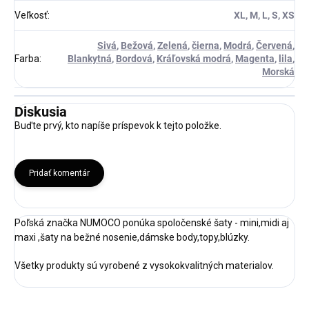
Veľkosť
:
XL, M, L, S, XS
Sivá
,
Bežová
,
Zelená
,
čierna
,
Modrá
,
Červená
,
Farba
:
Blankytná
,
Bordová
,
Kráľovská modrá
,
Magenta
,
lila
,
Morská
Diskusia
Buďte prvý, kto napíše príspevok k tejto položke.
Pridať komentár
Poľská značka NUMOCO ponúka spoločenské šaty - mini,midi aj
maxi ,šaty na bežné nosenie,dámske body,topy,blúzky.
Všetky produkty sú vyrobené z vysokokvalitných materialov.