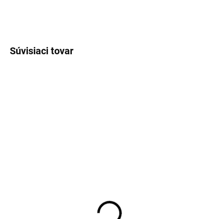
OPÝTAŤ SA
STRÁŽIŤ
Súvisiaci tovar
Dámske brokátové šaty
Dámske basic šaty s
387-7
opaskom a krátkym
rukávom
36,90 €
28,90 €
30 € bez DPH
23,50 € bez DPH
Detail