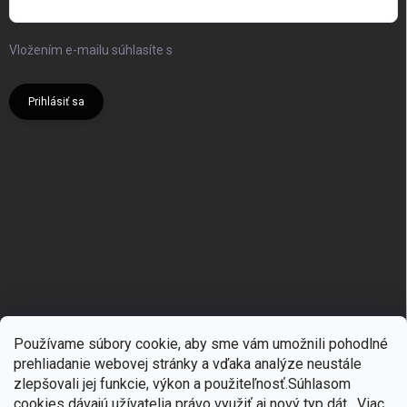
Vložením e-mailu súhlasíte s
podmienkami ochrany osobných
údajov
Prihlásiť sa
Používame súbory cookie, aby sme vám umožnili pohodlné
prehliadanie webovej stránky a vďaka analýze neustále
zlepšovali jej funkcie, výkon a použiteľnosť.S
úhlasom
🎁
Získajte 7 % zľavu na prvý nákup
cookies dávajú užívatelia právo využiť aj nový typ dát.
Viac
Copyright 2026
mgmoda.sk
. Všetky práva vyhradené.
Upraviť nastavenie