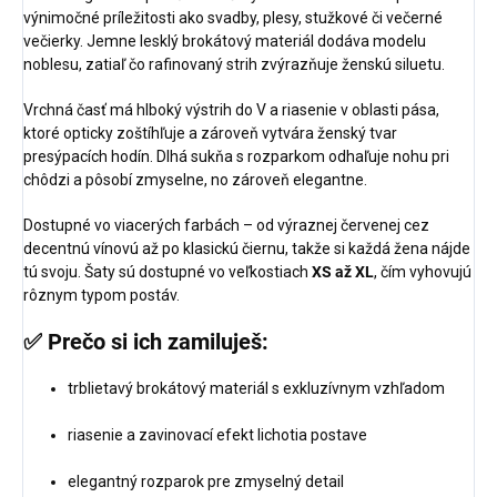
výnimočné príležitosti ako svadby, plesy, stužkové či večerné
večierky. Jemne lesklý brokátový materiál dodáva modelu
noblesu, zatiaľ čo rafinovaný strih zvýrazňuje ženskú siluetu.
Vrchná časť má hlboký výstrih do V a riasenie v oblasti pása,
ktoré opticky zoštíhľuje a zároveň vytvára ženský tvar
presýpacích hodín. Dlhá sukňa s rozparkom odhaľuje nohu pri
chôdzi a pôsobí zmyselne, no zároveň elegantne.
Dostupné vo viacerých farbách – od výraznej červenej cez
decentnú vínovú až po klasickú čiernu, takže si každá žena nájde
tú svoju. Šaty sú dostupné vo veľkostiach
XS až XL
, čím vyhovujú
rôznym typom postáv.
✅
Prečo si ich zamiluješ:
trblietavý brokátový materiál s exkluzívnym vzhľadom
riasenie a zavinovací efekt lichotia postave
elegantný rozparok pre zmyselný detail