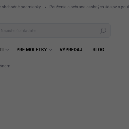
 obchodné podmienky
Poučenie o ochrane osobných údajov a použ
Hľadať
TI
PRE MOLETKY
VÝPREDAJ
BLOG
pónom
ZNAČKA:
FACTORY
21,60 €
17,56 € bez DPH
Jednotková
ČIE
FARBA
cena: