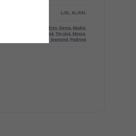
ť
:
L/XL, XL/XXL
Sivá
,
Ecru
,
čierna
,
Modrá
,
Červená
,
Tm.sivá
,
Mocca
,
jeansová
,
Pudrová