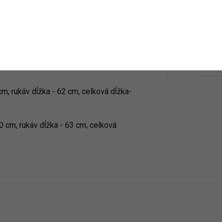
póm vo farbe pulovra.
Veľkos
Farba
:
ozmery: Výška 172 cm, Prsia 103 cm,
cm, rukáv dĺžka - 62 cm, celková dĺžka-
0 cm, rukáv dĺžka - 63 cm, celková