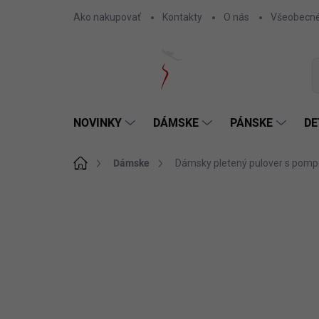
Prejsť
Ako nakupovať
Kontakty
O nás
Všeobecné
na
obsah
NOVINKY
DÁMSKE
PÁNSKE
DE
Domov
Dámske
Dámsky pletený pulover s pom
Neohodnotené
Podrobnosti hodnotenia