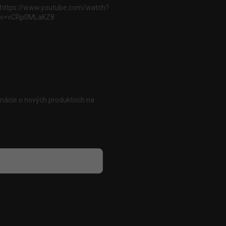
https://www.youtube.com/watch?
v=vCRp0MLaKZ8
rmácie o nových produktoch na
 osobných údajov