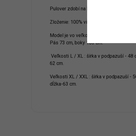
Pulover zdobí na hrudí odberateľný pom
Zloženie: 100% viskóza
Model je vo veľkosti XL / XXL. Model r
Pás 73 cm, boky 103 cm.
Veľkosti L / XL : šírka v podpazuší - 48 
62 cm.
Veľkosti XL / XXL : šírka v podpazuší - 5
dĺžka-63 cm.