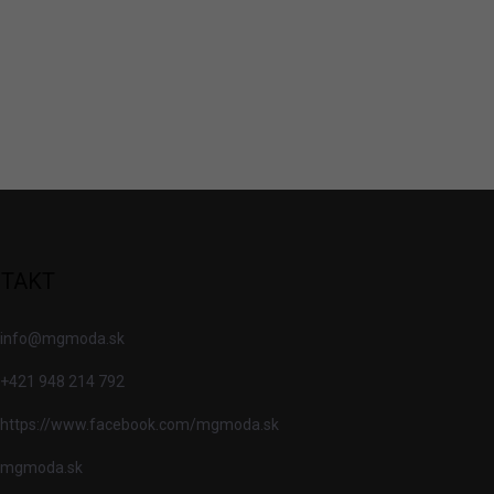
TAKT
info
@
mgmoda.sk
+421 948 214 792
https://www.facebook.com/mgmoda.sk
mgmoda.sk