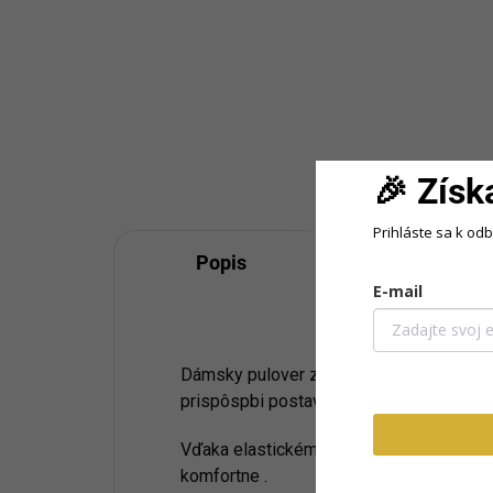
3 pracovných dní Elegantné
pra
kvetované šaty s prekladaným...
ove
a vo
Ecru
Púdrová
Ružo
🎉 Získ
Prihláste sa k od
Popis
Podobné 
E-mail
Dámsky pulover z príjemného viskozovéh
prispôspbi postave.
Vďaka elastickému materialu sa v toto pu
komfortne .