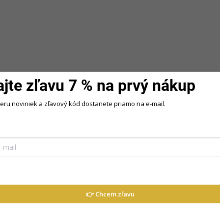
covných dní Pohodlné
pracovných dní Krátke ružo
rsize šaty s krátkym rukávom
šaty s 3/4...
ľným...
Staroružová
vá
Fuksiová
ajte zľavu 7 % na prvý nákup
beru noviniek a zľavový kód dostanete priamo na e-mail.
(8)
Hodnotenie
Dis
o úpletu ,mäkký poddajný ,krásne sa
Dod
👉 Chcem zľavu
lovríku budete cítiť pohodlne a
Kategó