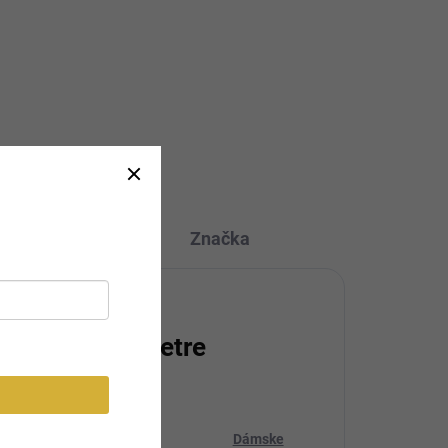
vé
dodania: 5-7 pracovných dní
Romantické dlhé dámske šaty s
jemnou...
Svetlo
Ecru
bežová
kusia
Značka
atočné parametre
ria
:
Dámske