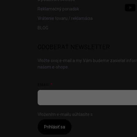
Reklamačný poriadok
Vrátenie tovaru / reklamácia
BLOG
ODOBERAŤ NEWSLETTER
Vložte svoj e-mail a my Vám budeme zasielať info
našom e-shope.
EMAIL
Vložením e-mailu súhlasíte s
podmienkami ochrany
Prihlásiť sa