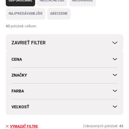
ODPORÚČAME
NAJLACNEJŠIE
NAJDRAHŠIE
d
e
NAJPREDÁVANEJŠIE
ABECEDNE
n
i
43
položiek celkom
e
p
ZAVRIEŤ FILTER
r
o
d
CENA
u
k
t
ZNAČKY
o
v
FARBA
VEĽKOSŤ
Zobrazených položiek:
43
VYMAZAŤ FILTRE