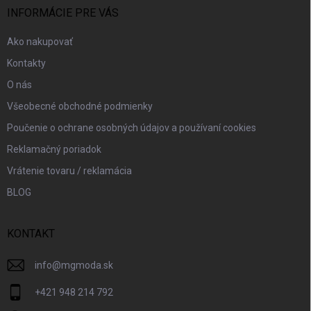
y
i
INFORMÁCIE PRE VÁS
v
e
ý
Ako nakupovať
p
i
Kontakty
s
O nás
u
Všeobecné obchodné podmienky
Poučenie o ochrane osobných údajov a používaní cookies
Reklamačný poriadok
Vrátenie tovaru / reklamácia
BLOG
KONTAKT
info
@
mgmoda.sk
+421 948 214 792