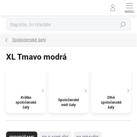
Prejsť
na
obsah
Hľadať
Spoločenské šaty
XL Tmavo modrá
Krátke
Dlhé
Spoločenské
spoločenské
spoločenské
midi šaty
šaty
šaty
R
a