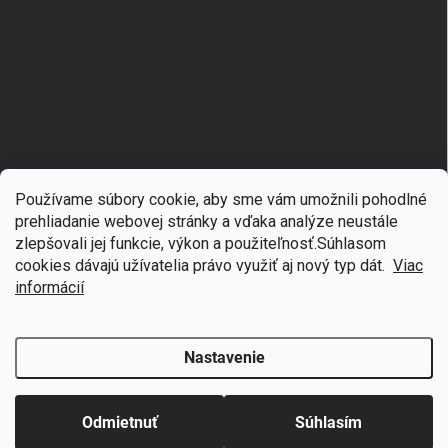
Používame súbory cookie, aby sme vám umožnili pohodlné
prehliadanie webovej stránky a vďaka analýze neustále
zlepšovali jej funkcie, výkon a použiteľnosť.S
úhlasom
🎁
Získajte 7 % zľavu na prvý nákup
cookies dávajú užívatelia právo využiť aj nový typ dát.
Viac
Copyright 2026
mgmoda.sk
. Všetky práva vyhradené.
Upraviť nastavenie
cookies
Prihláste sa k odberu noviniek
informácií
Vytvoril Shoptet
Nastavenie
Odstúpiť od zmluvy
Chcem zľavu
Odmietnuť
Súhlasím