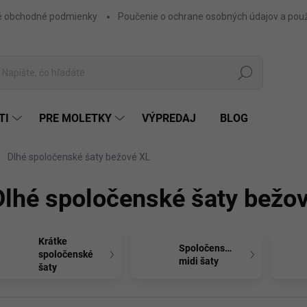
 obchodné podmienky
Poučenie o ochrane osobných údajov a použ
Hľadať
TI
PRE MOLETKY
VÝPREDAJ
BLOG
Dlhé spoločenské šaty bežové XL
Dlhé spoločenské šaty bežo
Krátke
Spoločenské
spoločenské
midi šaty
šaty