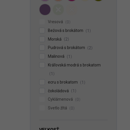
Vresová
0
Bežová s brokátom
1
Morská
2
Pudrová s brokátom
2
Malinová
1
Kráľovská modrá s brokatom
1
ecru s brokatom
1
čokoládová
1
Cyklámenová
0
Svetlo žltá
0
VEĽKOSŤ