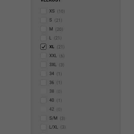
XS
10
S
21
M
20
L
21
XL
21
XXL
6
3XL
3
34
1
36
1
38
0
40
1
42
0
S/M
3
L/XL
3