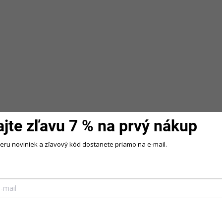
Bežová
Zelená
Bordová
Bežová
Čierna
Smaragdová
Blank
SKLADOM
19521/XL2
1934
ajte zľavu 7 % na prvý nákup
beru noviniek a zľavový kód dostanete priamo na e-mail.
Spoločenské maxi šaty
Brokátové dlhé
AMBER L
spoločenské šaty s
viazaním na ramen
85,90 €