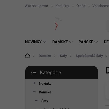
Prejsť
Ako nakupovať
Kontakty
O nás
Všeobecné
na
obsah
NOVINKY
DÁMSKE
PÁNSKE
DE
Domov
Dámske
Šaty
Spoločenské šaty
B
Kategórie
o
Preskočiť
č
kategórie
n
Novinky
ý
Dámske
p
a
Šaty
n