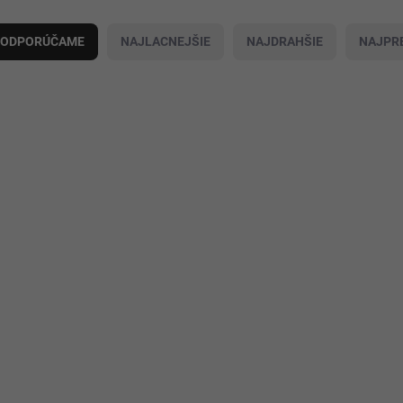
ODPORÚČAME
NAJLACNEJŠIE
NAJDRAHŠIE
NAJPR
21586/M
2
Diane – saténové dlhé
Elegantné dámske 
šaty s rozparkom 483-5
s viazaním v páse 
nadčasová eleganc
74,50 €
240-7