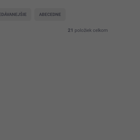
EDÁVANEJŠIE
ABECEDNE
21
položiek celkom
1562/S
21517/XS
šaty
Korzetová midi
–
sukienka Vivienne –
ia
elegantná a ženská
641-2