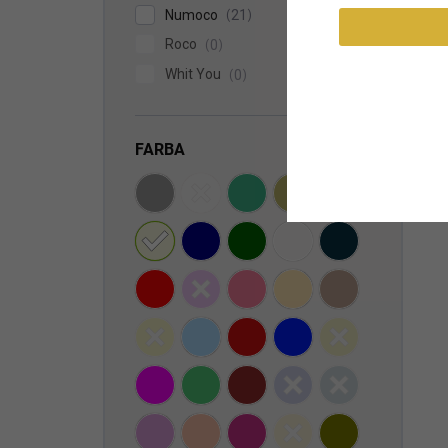
Numoco
21
Roco
0
Whit You
0
FARBA