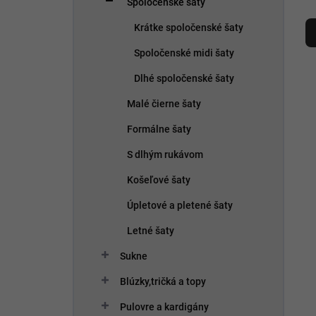
Spoločenské šaty
e
R
l
a
Krátke spoločenské šaty
d
Spoločenské midi šaty
e
n
Dlhé spoločenské šaty
i
V
e
ý
Malé čierne šaty
p
p
Formálne šaty
r
i
o
s
S dlhým rukávom
d
p
u
Košeľové šaty
r
k
o
Úpletové a pletené šaty
t
d
o
u
Letné šaty
v
k
Sukne
t
o
Blúzky,tričká a topy
v
Pulovre a kardigány