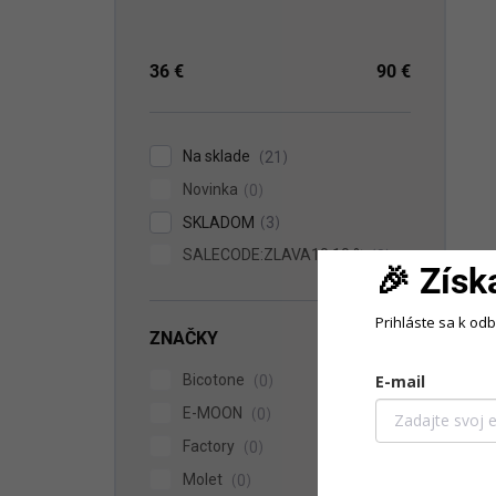
36
€
90
€
Na sklade
21
Novinka
0
SKLADOM
3
SALECODE:ZLAVA10:10:%
0
🎉 Získ
Prihláste sa k od
ZNAČKY
E-mail
Bicotone
0
E-MOON
0
Factory
0
Molet
0