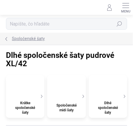
Prejsť
na
obsah
Hľadať
Spoločenské šaty
Dlhé spoločenské šaty pudrové
XL/42
Krátke
Dlhé
Spoločenské
spoločenské
spoločenské
midi šaty
šaty
šaty