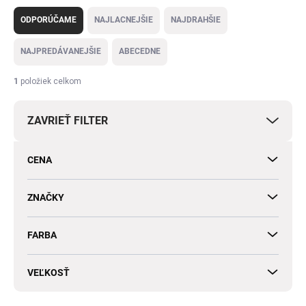
R
a
ODPORÚČAME
NAJLACNEJŠIE
NAJDRAHŠIE
d
e
NAJPREDÁVANEJŠIE
ABECEDNE
n
i
1
položiek celkom
e
p
ZAVRIEŤ FILTER
r
o
d
CENA
u
k
t
ZNAČKY
o
v
FARBA
VEĽKOSŤ